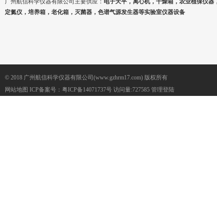
广州航信科学仪器有限公司主要供应：
电子天平，离心机，干燥箱，农业植保仪器
定氮仪，培养箱，老化箱，灭菌器，色谱气源发生器等实验室仪器设备
© 2018 广州航信科学仪器有限公司(www.gzhrm17.com) 版权所有
网站地图
ICP备案号：
粤ICP备14071737号
访问量:727585
管理登陆