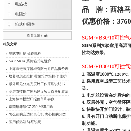
电热板
品 牌：西格马
电阻炉
优惠价格：3760
箱式电阻炉
查看全部产品
SGM·VB30/10
相关文章
SGM
系列实验室用高温
性均达效果。
箱式电阻炉 操作规程
SX2\ SRJX 系例箱式电阻炉
SGM·VB30/10
上海跃进医疗器械有限公司产品报价表
1.
高温度
1000
℃,1200
℃
培养箱怎么维护 霉菌培养箱操作 维护
2.
采用真空成型工艺技术
技术说明
紫外可见分光光度计工作原理说明书
染。
基层农技推广体系建设项目仪器配置清
3.
电炉丝设置在炉膛内的
单
上海标本模型厂报价单和参数
4.
双层外壳，空气循环隔
霉菌培养箱GZ-250-MSII用途
5.
快装快开炉门设计，装
怎么选购合适的离心机 离心机的分类
6.
具有开门自动断电保护
及其原理介绍
医用低温箱 详细说明
制功能。
7.
升温速度为
5-20
℃
/min