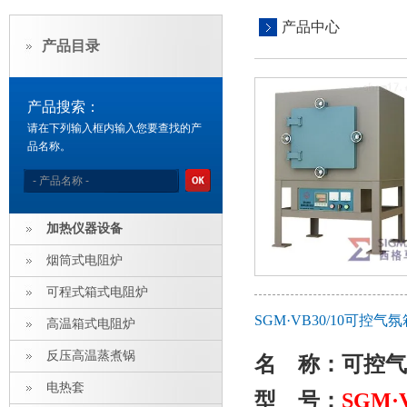
产品中心
产品目录
产品搜索：
请在下列输入框内输入您要查找的产
品名称。
加热仪器设备
烟筒式电阻炉
可程式箱式电阻炉
SGM·VB30/10可
高温箱式电阻炉
反压高温蒸煮锅
名 称：
可控气
电热套
型 号：
SGM
·