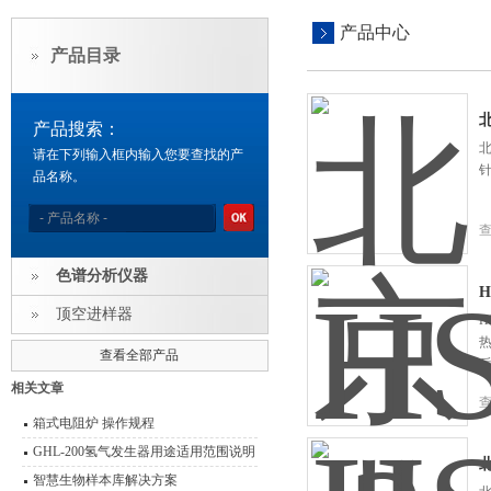
产品中心
产品目录
产品搜索：
请在下列输入框内输入您要查找的产
品名称。
色谱分析仪器
顶空进样器
H
查看全部产品
相关文章
箱式电阻炉 操作规程
GHL-200氢气发生器用途适用范围说明
书
智慧生物样本库解决方案