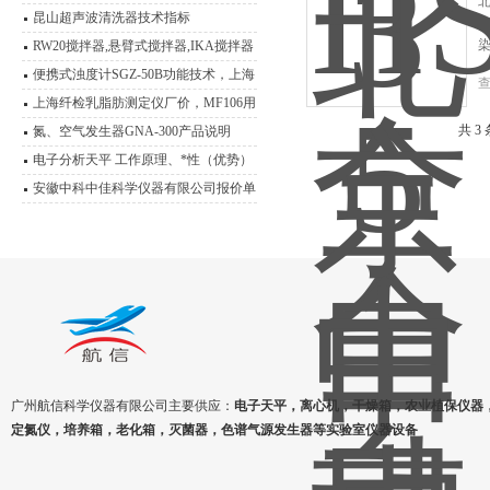
昆山超声波清洗器技术指标
RW20搅拌器,悬臂式搅拌器,IKA搅拌器
便携式浊度计SGZ-50B功能技术，上海
悦丰浊度仪应用范围
上海纤检乳脂肪测定仪厂价，MF106用
途说明书
共 3
氮、空气发生器GNA-300产品说明
电子分析天平 工作原理、*性（优势）
安徽中科中佳科学仪器有限公司报价单
广州航信科学仪器有限公司主要供应：
电子天平，离心机，干燥箱，农业植保仪器
定氮仪，培养箱，老化箱，灭菌器，色谱气源发生器等实验室仪器设备