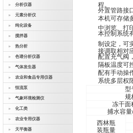
程。
分析仪器
外置管路接
元素分析仪
本机可存储
纯化设备
中浏览、打
本控制系统
搅拌器
制设定，可
热分析
接调取相对
配置充气阀
色谱分析仪器
隔板温度可
气体发生器
配有手动操
农业和食品专用仪器
系统多层权
恒流泵
型
规
气象环境检测仪
冻干面
化工类
捕水容量
农业专用仪器
西林瓶
装瓶量
天平衡器