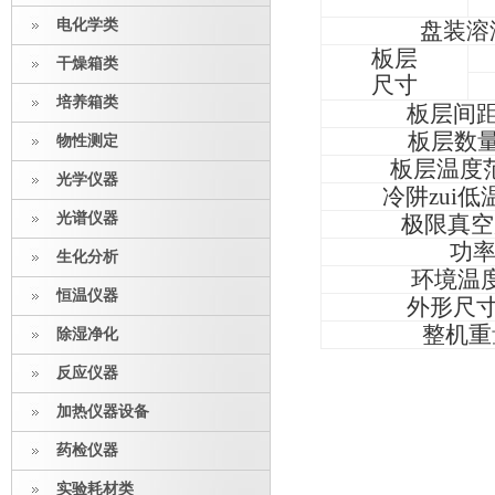
电化学类
盘装溶
板层
干燥箱类
尺寸
培养箱类
板层间
板层数
物性测定
板层温度
光学仪器
冷阱zui低
光谱仪器
极限真空
功
生化分析
环境温
恒温仪器
外形尺
整机重
除湿净化
反应仪器
加热仪器设备
药检仪器
实验耗材类