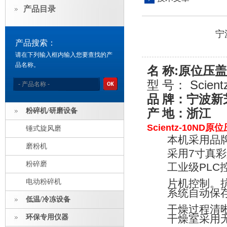
产品目录
宁
产品搜索：
请在下列输入框内输入您要查找的产
品名称。
:
名
称
原位压盖
Scient
型
号：
品
牌：宁波新
粉碎机/研磨设备
产
地：浙江
Scientz-10ND
原位
锤式旋风磨
本机采用品
磨粉机
采用
7
寸真彩
粉碎磨
工业级
PLC
片机控制。
电动粉碎机
系统自动保
低温/冷冻设备
干燥过程清
干燥室采用
环保专用仪器