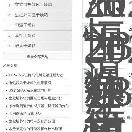
立式电热鼓风干燥箱
远红外高温干燥箱
恒温干燥箱
2
真空干燥箱
2
鼓风干燥箱
查看全部产品
相关文章
FHX-25珠江牌乌龟孵化箱使用方法
沪
电热鼓风干燥箱的使用事项
沪
SX2\ SRJX 系例箱式电阻炉
生化培养箱的区别使用与用途分析
怎样选则适合的搅拌器、搅拌器的分类
型号 功能介绍
医用低温箱 详细说明
共 19
生化培养箱的特点及使用范围
水分测定仪的种类和操作技术原理