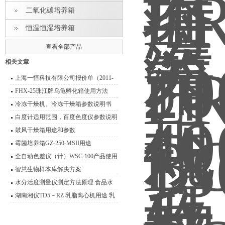
二氧化碳培养箱
恒温恒湿培养箱
查看全部产品
相关文章
上海一恒科技有限公司报价单（2011-
2012）
FHX-25珠江牌乌龟孵化箱使用方法
冷冻干燥机、冷冻干燥箱参数说明书
白度计适用范围，百度色度仪参数说明
书
鼓风干燥箱用途和参数
霉菌培养箱GZ-250-MSII用途
全自动色差仪（计）WSC-100产品使用
说明书
智慧生物样本库解决方案
水分活度测量仪测定方法原理 食品水
分活度测量说明
湖南湘仪TD5－RZ 乳脂离心机用途 乳
脂离心机技术参数