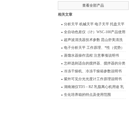
查看全部产品
相关文章
分析天平 机械天平 电子天平 托盘天平
精密天平 电子秤 扭力天平 液体比重天
全自动色差仪（计）WSC-100产品使用
平 静水力学天平 酸度计 电导率仪 溶氧
说明书
超声波清洗器技术参数 昆山舒美清洗
仪 离子计 滴定仪 水份测定仪 电极 浓
器产品型号 报价
电子分析天平 工作原理、*性（优势）
度计 OR
蒸馏水器操作流程 注意事项说明书
怎样选则适合的搅拌器、搅拌器的分类
型号 功能介绍
冷冻干燥机、冷冻干燥箱参数说明书
紫外可见分光光度计工作原理说明书
湖南湘仪TD5－RZ 乳脂离心机用途 乳
脂离心机技术参数
生化培养箱的特点及使用范围