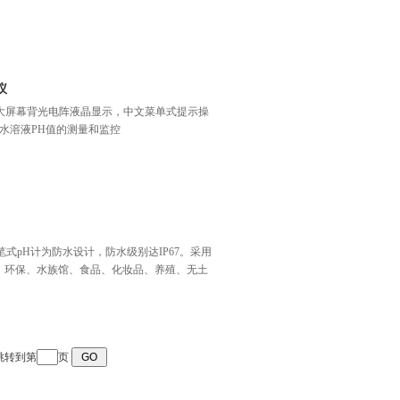
仪
采用大屏幕背光电阵液晶显示，中文菜单式提示操
水溶液PH值的测量和监控
型笔式pH计为防水设计，防水级别达IP67。采用
、环保、水族馆、食品、化妆品、养殖、无土
跳转到第
页