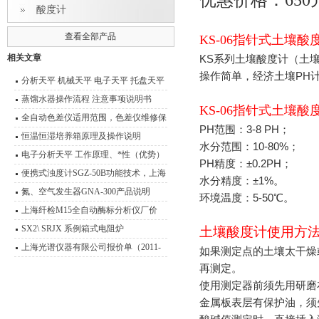
优惠价格：650
酸度计
查看全部产品
KS-06指针式土壤酸
相关文章
KS
系列土壤酸度计（土壤
操作简单，经济土壤PH
分析天平 机械天平 电子天平 托盘天平
精密天平 电子秤 扭力天平 液体比重天
蒸馏水器操作流程 注意事项说明书
KS-06指针式土壤酸
平 静水力学天平 酸度计 电导率仪 溶氧
全自动色差仪适用范围，色差仪维修保
PH
范围：3-8 PH；
仪 离子计 滴定仪 水份测定仪 电极 浓
养
恒温恒湿培养箱原理及操作说明
水分范围：10-80%；
度计 OR
电子分析天平 工作原理、*性（优势）
PH精度：±0.2PH；
便携式浊度计SGZ-50B功能技术，上海
水分精度：±1%。
悦丰浊度仪应用范围
氮、空气发生器GNA-300产品说明
环境温度：5-50℃。
上海纤检M15全自动酶标分析仪厂价
SX2\ SRJX 系例箱式电阻炉
土壤酸度计使用方
上海光谱仪器有限公司报价单（2011-
如果测定点的土壤太干燥
2012）
再测定。
使用测定器前须先用研磨
金属板表层有保护油，须