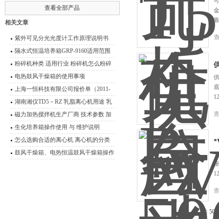
可
查看全部产品
靠
相关文章
紫外可见分光光度计工作原理说明书
隔水式恒温培养箱GRP-9160适用范围
粉碎机种类 适用行业 粉碎机怎么粉碎
产品
电热鼓风干燥箱的使用事项
供
上海一恒科技有限公司报价单（2011-
1
2012）
湖南湘仪TD5－RZ 乳脂离心机用途 乳
脂离心机技术参数
磁力加热搅拌机生产厂商 技术参数 加
热磁力搅拌器应用范围
生化培养箱操作使用 与 维护说明
怎么选购合适的离心机 离心机的分类
*
及其原理介绍
鼓风干燥箱、电热恒温鼓风干燥箱操作
*
技术 性能特点
1
共 50