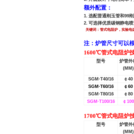
额外配置：
1.
选配普通刚玉管和
99
刚
2.
可选择优质碳钢静电喷
关键词：
管式电阻炉
，实验电
注：炉管尺寸可以
1600
℃管式电阻炉
型号
炉管外
(MM)
SGM·T40/16
￠
40
SGM·T60/16
￠
60
SGM·T80/16
￠
80
SGM·T100/16
￠
100
1700
℃管式电阻炉
型号
炉管外
(MM)