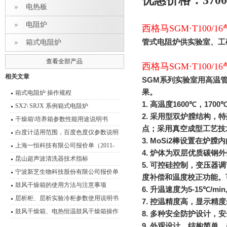
优惠价格：3700
电热板
电阻炉
西格马SGM·T100
管式电阻炉供实验室、工
箱式电阻炉
查看全部产品
西格马SGM·T100
相关文章
SGM
系列实验室用高温
果。
箱式电阻炉 操作规程
1.
高温度
1600
℃
，
1700
SX2\ SRJX 系例箱式电阻炉
2.
采用型双炉膛结构，特
干燥箱\培养箱参数性能用途说明书
点；采用真空成型工艺技
白度计适用范围，百度色度仪参数说明
3. MoSi2
棒设置在炉膛内
书
上海一恒科技有限公司报价单（2011-
4.
炉体为双层优质碳钢外
2012）
昆山超声波清洗器技术指标
5.
可控硅控制，变压器调
宁波新芝生物科技股份有限公司报价单
度补偿和温度校正功能。
参数
鼓风干燥箱的使用方法与注意事项
6.
升温速度为
5-15
℃
/min
层析柜、层析实验冷柜参数使用说明书
7.
控温精度高，显示精度
鼓风干燥箱、电热恒温鼓风干燥箱操作
8.
多种安全防护设计，安
技术 性能特点
9.
外观设计，结构简单，