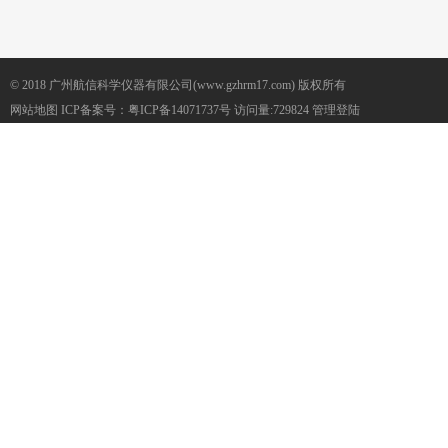
© 2018 广州航信科学仪器有限公司(www.gzhrm17.com) 版权所有
网站地图
ICP备案号：
粤ICP备14071737号
访问量:729824
管理登陆