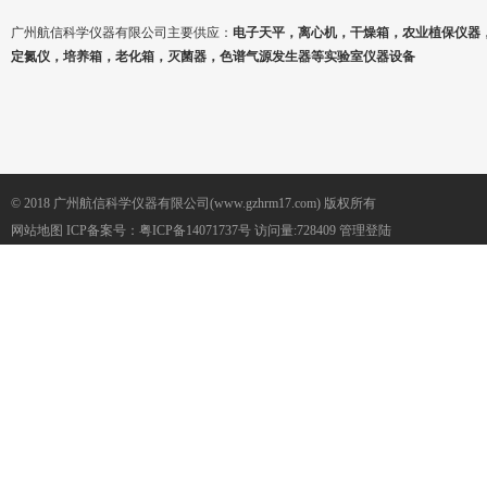
广州航信科学仪器有限公司主要供应：
电子天平，离心机，干燥箱，农业植保仪器
定氮仪，培养箱，老化箱，灭菌器，色谱气源发生器等实验室仪器设备
© 2018 广州航信科学仪器有限公司(www.gzhrm17.com) 版权所有
网站地图
ICP备案号：
粤ICP备14071737号
访问量:728409
管理登陆