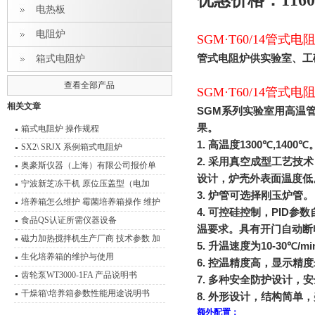
优惠价格：1160
电热板
电阻炉
SGM·T60/14管式电
管式电阻炉供实验室、工
箱式电阻炉
查看全部产品
SGM·T60/14管式电
相关文章
SGM
系列实验室用高温
果。
箱式电阻炉 操作规程
1.
高温度
1300
℃
,1400
℃
SX2\ SRJX 系例箱式电阻炉
2.
采用真空成型工艺技术
奥豪斯仪器（上海）有限公司报价单
设计，炉壳外表面温度低
宁波新芝冻干机 原位压盖型（电加
3.
炉管可选择刚玉炉管。
热）冷冻干燥机
培养箱怎么维护 霉菌培养箱操作 维护
4.
可控硅控制，
PID
参数
技术说明
食品QS认证所需仪器设备
温要求。具有开门自动断
磁力加热搅拌机生产厂商 技术参数 加
5.
升温速度为
10-30
℃
/mi
热磁力搅拌器应用范围
生化培养箱的维护与使用
6.
控温精度高，显示精度
齿轮泵WT3000-1FA 产品说明书
7.
多种安全防护设计，安
干燥箱\培养箱参数性能用途说明书
8.
外形设计，结构简单，
额外配置：