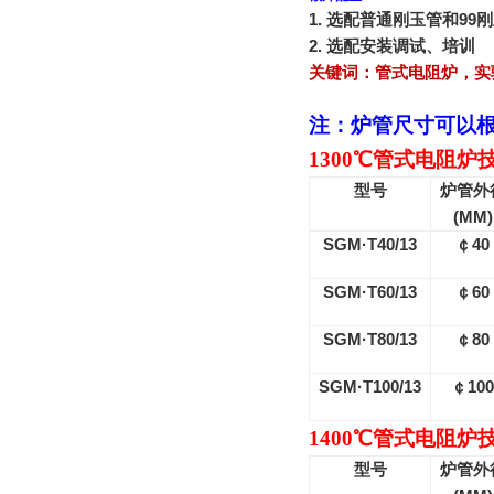
1.
选配普通刚玉管和
99
刚
2.
选配安装调试、培训
关键词：
管式电阻炉
，
实
注：炉管尺寸可以
1300
℃管式电阻炉
型号
炉管外
(MM)
SGM·T40/13
￠
40
SGM·T60/13
￠
60
SGM·T80/13
￠
80
SGM·T100/13
￠
100
1400
℃管式电阻炉
型号
炉管外