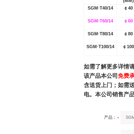
(MM)
SGM·T40/14
￠
40
SGM·T60/14
￠
60
SGM·T80/14
￠
80
SGM·T100/14
￠
100
如需了解更多详情
该产品本公司
免费
含送货上门；如
需
电。本公司销售产
产品：