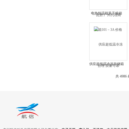
电热恒温鼓风干燥箱
101－3A 价格合理 质
量可靠
供应超低温冷冻存储箱
DW-HL540 无氟环保制
共 4986
冷 节能环保