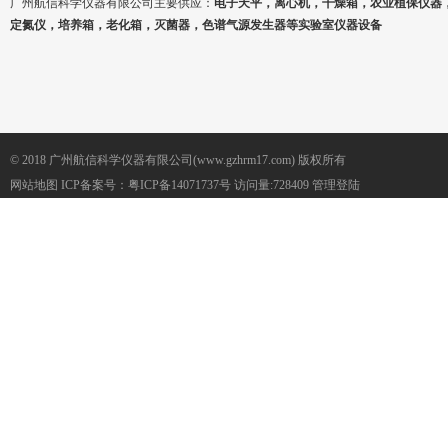
广州航信科学仪器有限公司主要供应：
电子天平，离心机，干燥箱，农业植保仪器
定氮仪，培养箱，老化箱，灭菌器，色谱气源发生器等实验室仪器设备
© 2018 广州航信科学仪器有限公司(www.gzhrm17.com) 版权所有
网站地图
ICP备案号：
粤ICP备14071737号
访问量:728409
管理登陆