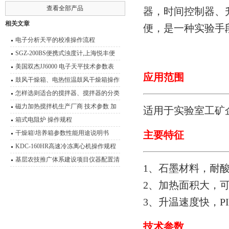
查看全部产品
器，时间控制器、
相关文章
便，是一种实验手
电子分析天平的校准操作流程
SGZ-200BS便携式浊度计,上海悦丰便
捷式浊度仪用途
美国双杰JJ6000 电子天平技术参数表
应用范围
分析天平
鼓风干燥箱、电热恒温鼓风干燥箱操作
技术 性能特点
怎样选则适合的搅拌器、搅拌器的分类
型号 功能介绍
磁力加热搅拌机生产厂商 技术参数 加
适用于实验室工矿
热磁力搅拌器应用范围
箱式电阻炉 操作规程
干燥箱\培养箱参数性能用途说明书
主要特征
KDC-160HR高速冷冻离心机操作规程
离心机使用与维护
基层农技推广体系建设项目仪器配置清
1、石墨材料，耐
单
2、加热面积大，
3、升温速度快，P
技术参数