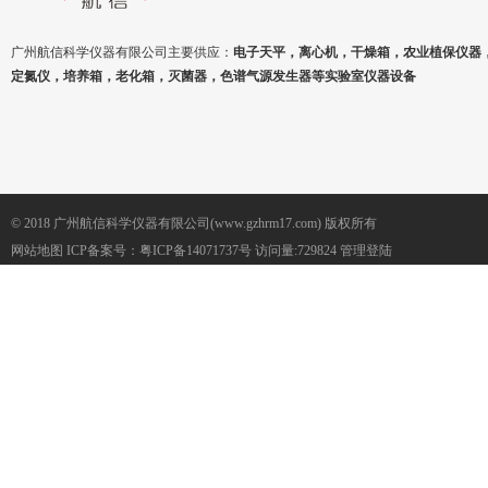
广州航信科学仪器有限公司主要供应：
电子天平，离心机，干燥箱，农业植保仪器
定氮仪，培养箱，老化箱，灭菌器，色谱气源发生器等实验室仪器设备
© 2018 广州航信科学仪器有限公司(www.gzhrm17.com) 版权所有
网站地图
ICP备案号：
粤ICP备14071737号
访问量:729824
管理登陆