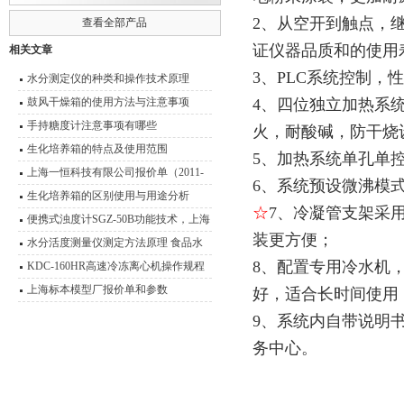
2、从空开到触点，
查看全部产品
证仪器品质和的使用
相关文章
3、PLC系统控制
水分测定仪的种类和操作技术原理
鼓风干燥箱的使用方法与注意事项
4、四位独立加热系
手持糖度计注意事项有哪些
火，耐酸碱，防干烧
生化培养箱的特点及使用范围
5、加热系统单孔单控
上海一恒科技有限公司报价单（2011-
6、系统预设微沸模
2012）
生化培养箱的区别使用与用途分析
☆
7、冷凝管支架采
便携式浊度计SGZ-50B功能技术，上海
装更方便；
悦丰浊度仪应用范围
水分活度测量仪测定方法原理 食品水
8、配置专用冷水机，
分活度测量说明
KDC-160HR高速冷冻离心机操作规程
离心机使用与维护
上海标本模型厂报价单和参数
好，适合长时间使用
9、系统内自带说明
务中心。