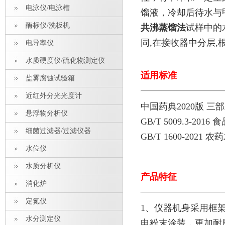
电泳仪/电泳槽
馏液，冷却后待水与
酶标仪/洗板机
共沸蒸馏法
试样中的
同,在接收器中分层,
电导率仪
水质硬度仪/硫化物测定仪
适用标准
盐雾腐蚀试验箱
近红外分光光度计
中国药典2020版 三
悬浮物分析仪
GB/T 5009.3-2
细菌过滤器/过滤仪器
GB/T 1600-202
水位仪
水质分析仪
产品特征
消化炉
定氮仪
1、仪器机身采用框
水分测定仪
电粉末涂装，更加耐