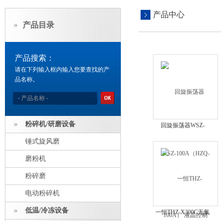
产品中心
产品目录
产品搜索：
请在下列输入框内输入您要查找的产
品名称。
粉碎机/研磨设备
回旋振荡器WSZ-
100A（HZQ-100A）
锤式旋风磨
液晶控制器
磨粉机
粉碎磨
电动粉碎机
低温/冷冻设备
一恒THZ-X300C无氟