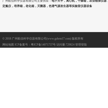
广州航信科学仪器有限公司主要供应：
电子天平，离心机，干燥箱，农业植保仪器
定氮仪，培养箱，老化箱，灭菌器，色谱气源发生器等实验室仪器设备
© 2018 广州航信科学仪器有限公司(www.gzhrm17.com) 版权所有
网站地图
ICP备案号：
粤ICP备14071737号
访问量:729824
管理登陆