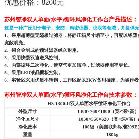
优惠价格：8200元
产品描述：
苏州智净双人单面(水平)循环风净化工作台
这是一种广泛用于电子、安防、精密仪器、仪表等领域，并提供
1
、采用超薄型无隔板过滤器，将静压箱尺寸缩至小，再配以铝塑
宽敞明亮。
2
、铝合金制成的预过滤器经久耐用。
3
、采用快慢双速送风控制。
4
、内部循环二次净化，使空气更加洁净，过滤器使用率更长。
5
、采用LED液晶面板控制。
6
、实验区采用优质不锈钢，工作区配以2KW备用插座，为操作
技术参数：
苏州智净双人单面(水平)循环风净化工作台
HS-1300-U
双人单面水平循环净化工作台
外型尺寸
1300
×760×1800（宽×深×高
净化区尺寸
1030
×550×620（宽×深×高
净化效率
100
级（美国联邦标准209E
重量
180kg