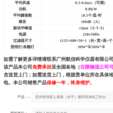
平均风速
0.3-0.6m/s
（可调）
功耗
0.8KW
平均菌落数
≤0.5个/皿·时
噪音
≤60dB（A）
振动半峰值
≤3μm（X·Y·Z)
电源
220v50Hz
过滤器尺寸
1135
×600×50×1（长×宽×高×
照明灯/杀菌灯
30W*
①/30W*①
如需了解更多详情请联系
广州航信科学仪器有限公
该产品本公司
免费承担
至全国各地（
仅限物流公司
含送货上门；如需送货上门，根据贵单位所在具体
电。本公司销售产品
保修一年，终身维护。
产品：