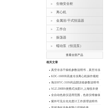
生物安全柜
离心机
金属浴/干式恒温器
工作台
振荡器
蠕动泵（恒流泵）
查看全部产品
相关文章
真空冷冻干燥机参数说明书，真空冷冻
干燥箱
KDC-160HR高速冷冻离心机操作规程
离心机使用与维护
海尔HYC-310S药品阴凉箱参数说明书
SGZ-200BS便携式浊度计,上海悦丰便
捷式浊度仪用途
全自动色差仪适用范围，色差仪维修保
养
紫外可见分光光度计工作原理说明书
苏州净化设备有限公司报价单