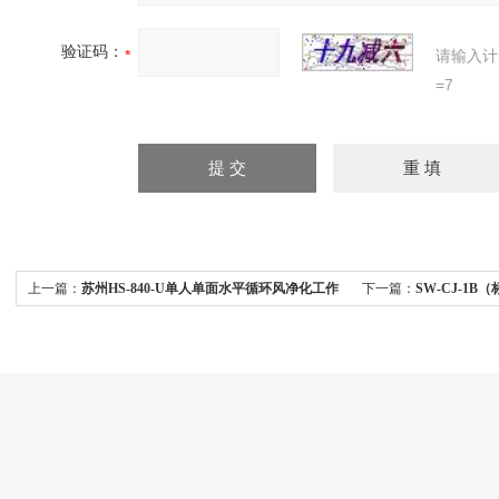
验证码：
请输入计
=7
上一篇：
苏州HS-840-U单人单面水平循环风净化工作
下一篇：
SW-CJ-1
台
（准闭合式门）