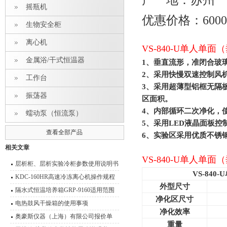
产 地：苏州
摇瓶机
优惠价格：600
生物安全柜
离心机
VS-840-U单人单
金属浴/干式恒温器
1
、垂直流形，准闭合玻
2
、采用快慢双速控制风
工作台
3
、采用超薄型铝框无隔
振荡器
区面积。
4
、内部循环二次净化，
蠕动泵（恒流泵）
5
、采用LED液晶面板控
查看全部产品
6
、实验区采用优质不锈钢
相关文章
VS-840-U单人单
层析柜、层析实验冷柜参数使用说明书
VS-840-U
KDC-160HR高速冷冻离心机操作规程
外型尺寸
离心机使用与维护
隔水式恒温培养箱GRP-9160适用范围
净化区尺寸
电热鼓风干燥箱的使用事项
净化效率
奥豪斯仪器（上海）有限公司报价单
重量