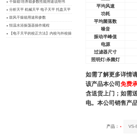
干燥箱\培养箱参数性能用途说明书
平均风速
分析天平 机械天平 电子天平 托盘天平
功耗
精密天平 电子秤 扭力天平 液体比重天
鼓风干燥箱用途和参数
平均菌落数
平 静水力学天平 酸度计 电导率仪 溶氧
恒温水浴振荡器操作规程
噪音
仪 离子计 滴定仪 水份测定仪 电极 浓
【电子天平的校正方法】内校与外校操
振动半峰值
度计 OR
作流程介绍
电源
过滤器尺寸
照明灯/杀菌灯
如需了解更多详情
该产品本公司
免费
含送货上门；如需
电。本公司销售产
产品：