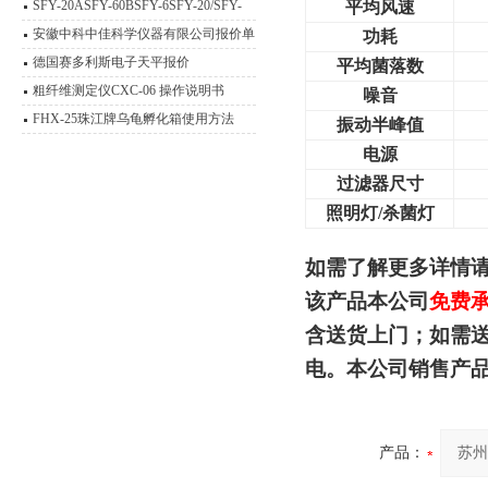
SFY-20ASFY-60BSFY-6SFY-20/SFY-
平均风速
6/SFY-20A/SFY-60B/SFY-60A卤素快速
安徽中科中佳科学仪器有限公司报价单
功耗
水分仪（深圳市冠亚电子科技有限公司
德国赛多利斯电子天平报价
平均菌落数
产品报价表2012年）
粗纤维测定仪CXC-06 操作说明书
噪音
FHX-25珠江牌乌龟孵化箱使用方法
振动半峰值
电源
过滤器尺寸
照明灯/杀菌灯
如需了解更多详情
该产品本公司
免费
含送货上门；如需
电。本公司销售产
产品：