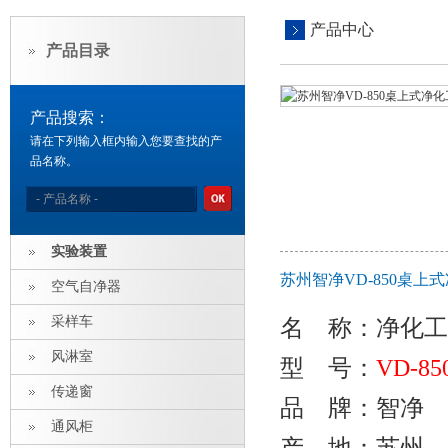
产品中心
产品目录
产品搜索：
请在下列输入框内输入您要查找的产
品名称。
实验装置
苏州智净VD-850桌
空气自净器
采样车
名 称
：
净化工
风淋室
型 号：
VD-85
传递窗
品 牌：智净
通风柜