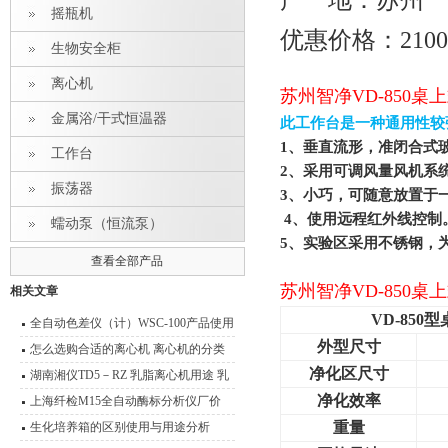
产 地：苏州
摇瓶机
优惠价格：210
生物安全柜
离心机
苏州智净VD-850
金属浴/干式恒温器
此工作台是一种通用性较
1
、垂直流形，准闭合式
工作台
2
、采用可调风量风机系
振荡器
3
、小巧，可随意放置于
4
、使用远程红外线控制
蠕动泵（恒流泵）
5
、实验区采用不锈钢，
查看全部产品
苏州智净VD-850
相关文章
VD-850
型
全自动色差仪（计）WSC-100产品使用
外型尺寸
说明书
怎么选购合适的离心机 离心机的分类
净化区尺寸
及其原理介绍
湖南湘仪TD5－RZ 乳脂离心机用途 乳
净化效率
脂离心机技术参数
上海纤检M15全自动酶标分析仪厂价
重量
生化培养箱的区别使用与用途分析