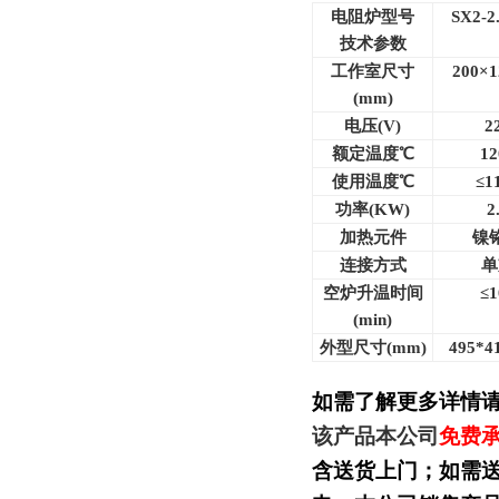
电阻炉型号
SX2-2
技术参数
工作室尺寸
200×1
(mm)
电压(V)
2
额定温度℃
12
使用温度℃
≤1
功率(KW)
2
加热元件
镍
连接方式
单
空炉升温时间
≤1
(min)
外型尺寸(mm)
495*4
如需了解更多详情
该产品本公司
免费
含送货上门；如需