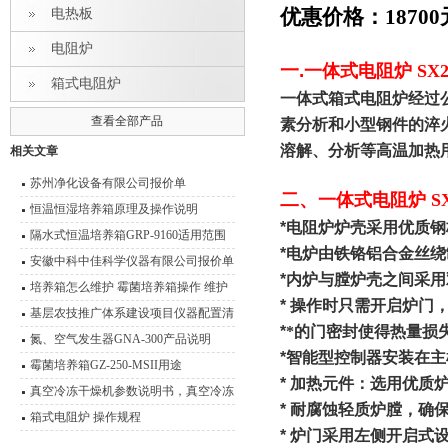
优惠价格：18700
电热板
电阻炉
一
.
一体式电阻炉 SX2
箱式电阻炉
一体式箱式电阻炉经过
查看全部产品
素分析和小型钢件的淬
溶解、分析等高温加热
相关文章
苏州净化设备有限公司报价单
二、
一体式电阻炉 SX
恒温恒湿培养箱原理及操作说明
*
电阻炉炉壳采用优质钢
隔水式恒温培养箱GRP-9160适用范围
*
电炉由铁铬铝合金丝绕
安徽中科中佳科学仪器有限公司报价单
*
内炉与膛炉壳之间采用
培养箱怎么维护 霉菌培养箱操作 维护
*
操作时只需开启炉门
技术说明
基层农技推广体系建设项目仪器配置清
*
*的门密封使得热量损
单
氮、空气发生器GNA-300产品说明
*
智能型控制器安装在主
霉菌培养箱GZ-250-MSII用途
*
加热元件：选用优质
真空冷冻干燥机参数说明书，真空冷冻
*
耐腐蚀轻质炉膛，确
干燥箱
箱式电阻炉 操作规程
*
炉门采用左侧开启式