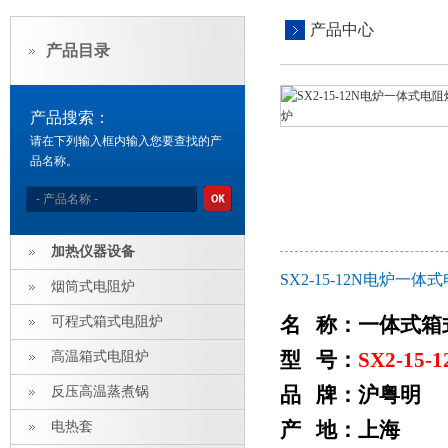
产品中心
产品目录
产品搜索：
请在下列输入框内输入您要查找的产
品名称。
加热仪器设备
SX2-15-12N电炉一体
烟筒式电阻炉
名 称：一体式箱
可程式箱式电阻炉
型 号：
SX2-15-1
高温箱式电阻炉
品 牌：沪粤明
反压高温蒸煮锅
产 地：上海
电热套