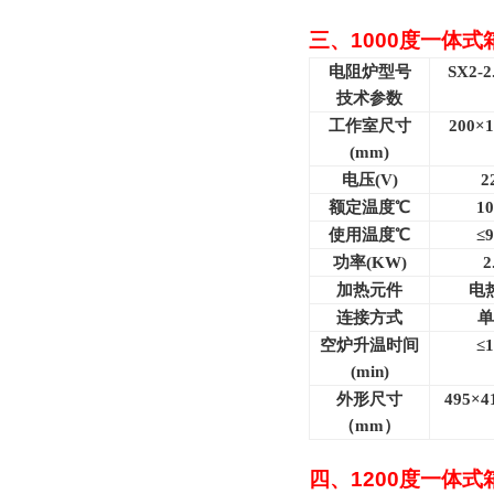
三、
1000
度一体式
电阻炉型号
SX2-2
技术参数
工作室尺寸
200×1
(mm)
电压(V)
2
额定温度℃
10
使用温度℃
≤9
功率(KW)
2
加热元件
电
连接方式
单
空炉升温时间
≤1
(min)
外形尺寸
495
×4
（mm）
四、
1200
度一体式