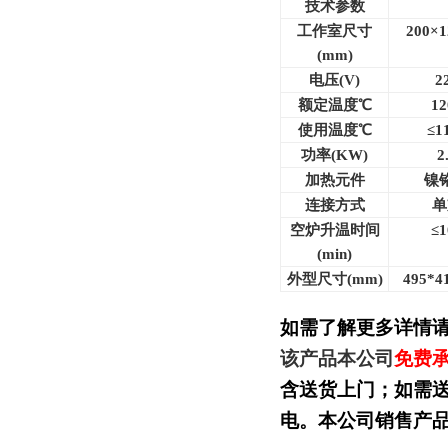
技术参数
工作室尺寸
200×1
(mm)
电压(V)
2
额定温度℃
12
使用温度℃
≤1
功率(KW)
2
加热元件
镍
连接方式
单
空炉升温时间
≤1
(min)
外型尺寸(mm)
495*4
如需了解更多详情
该产品本公司
免费
含送货上门；如需
电。本公司销售产