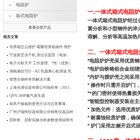
电阻炉
一
.
一体式箱式电阻炉S
箱式电阻炉
一体式箱式电阻炉经过
查看全部产品
素分析和小型钢件的淬
溶解、分析等高温加热
相关文章
培养箱怎么维护 霉菌培养箱操作 维护
二、
一体式箱式电阻炉
技术说明
宁波新芝冻干机 原位压盖型（电加
*
电阻炉炉壳采用优质钢
热）冷冻干燥机
电子分析天平 工作原理、*性（优势）
*
电炉由铁铬铝合金丝绕
湖南湘仪TD5－RZ 乳脂离心机用途 乳
*
内炉与膛炉壳之间采用
脂离心机技术参数
智慧生物样本库解决方案
*
操作时只需开启炉门
上海光谱仪器有限公司报价单（2011-
*
*的门密封使得热量损
2012）
QPN-300P氮气发生器
*
智能型控制器安装在主
鼓风干燥箱的使用方法与注意事项
*
加热元件：选用优质
广州沪瑞明仪器有限公司销售仪器品种
*
耐腐蚀轻质炉膛，确
层析柜、层析实验冷柜参数使用说明书
*
炉门采用左侧开启式