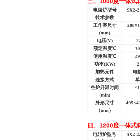
三、
1000
度一体式
电阻炉型号
SX2-2
技术参数
工作室尺寸
200×1
(mm)
电压(V)
2
额定温度℃
10
使用温度℃
≤9
功率(KW)
2
加热元件
电
连接方式
单
空炉升温时间
≤1
(min)
外形尺寸
495
×4
（mm）
四、
1200
度一体式
电阻炉型号
SX2-2