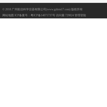
© 2018 广州航信科学仪器有限公司(www.gzhrm17.com) 版权所有
网站地图
ICP备案号：
粤ICP备14071737号
访问量:729824
管理登陆