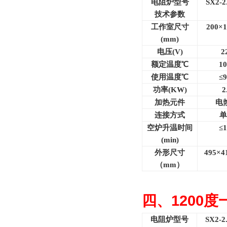
电阻炉型号
SX2-2
技术参数
工作室尺寸
200×1
(mm)
电压(V)
2
额定温度℃
10
使用温度℃
≤9
功率(KW)
2
加热元件
电
连接方式
单
空炉升温时间
≤1
(min)
外形尺寸
495
×4
（mm）
四、
1200
度
电阻炉型号
SX2-2