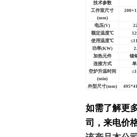
技术参数
工作室尺寸
200×1
(mm)
电压(V)
2
额定温度℃
12
使用温度℃
≤1
功率(KW)
2
加热元件
镍
连接方式
单
空炉升温时间
≤1
(min)
外型尺寸(mm)
495*4
如需了解更
司
，来电价