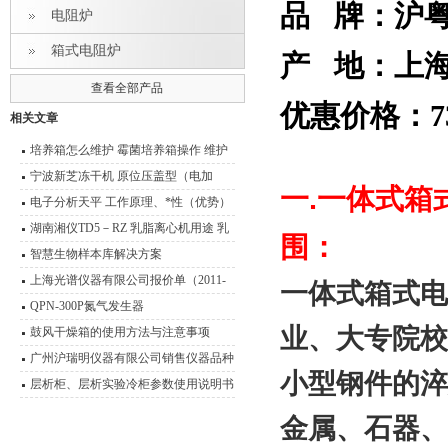
品 牌：沪
电阻炉
箱式电阻炉
产 地：上
查看全部产品
优惠价格：73
相关文章
培养箱怎么维护 霉菌培养箱操作 维护
技术说明
宁波新芝冻干机 原位压盖型（电加
一
.
一体式箱
热）冷冻干燥机
电子分析天平 工作原理、*性（优势）
湖南湘仪TD5－RZ 乳脂离心机用途 乳
围：
脂离心机技术参数
智慧生物样本库解决方案
上海光谱仪器有限公司报价单（2011-
一体式箱式电
2012）
QPN-300P氮气发生器
业、大专院校
鼓风干燥箱的使用方法与注意事项
广州沪瑞明仪器有限公司销售仪器品种
小型钢件的淬
层析柜、层析实验冷柜参数使用说明书
金属、石器、