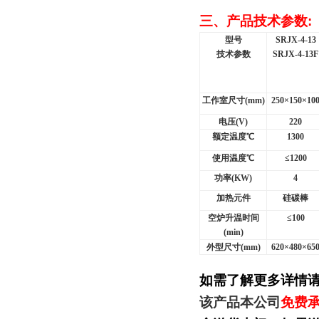
三、产品技术参数
:
型号
SRJX-4-13
技术参数
SRJX-4-13F
工作室尺寸(mm)
250×150×10
电压(V)
220
额定温度℃
1300
使用温度℃
≤1200
功率(KW)
4
加热元件
硅碳棒
空炉升温时间
≤100
(min)
外型尺寸(mm)
620×480×65
如需了解更多详情
该产品本公司
免费