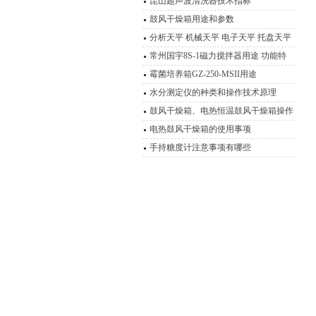
器产品型号 报价
昆山超声波清洗器技术指标
鼓风干燥箱用途和参数
分析天平 机械天平 电子天平 托盘天平
精密天平 电子秤 扭力天平 液体比重天
常州国宇8S-1磁力搅拌器用途 功能特
平 静水力学天平 酸度计 电导率仪 溶氧
点 磁力操作技术
霉菌培养箱GZ-250-MSII用途
仪 离子计 滴定仪 水份测定仪 电极 浓
水分测定仪的种类和操作技术原理
度计 OR
鼓风干燥箱、电热恒温鼓风干燥箱操作
技术 性能特点
电热鼓风干燥箱的使用事项
手持糖度计注意事项有哪些