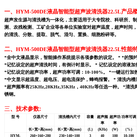
一、
产品
HYM-500DE液晶智能型超声波清洗器22.5L
超声发生源与清洗槽为一体化，主要适用于大专院校、科研所、
测、农残检测、工矿企业等各单位实验室对超声温度，超声时间
的清洗、分散、提取、脱气、混匀、置换、细胞粉碎等。
二、
性能
HYM-500DE液晶智能型超声波清洗器22.5L
*
全中文液晶显示，智能操作系统提示各项参数的设定。 * *的预
*
记忆设定的超声清洗时间，有倒计时显示。 * 记忆设定的溶液
*
记忆设定的超声功率，超声功率可调：10-100%。 *一键运行
*
中文显示超温度、超电压、超电流保护，蜂鸣报警。 * 清洗内槽
*
超声频率有25KHz,28KHz,35KHz，40KHz等任选一种。 
锈钢。
三
、技术参数
:
型 号
仪器尺寸
清洗槽内尺寸
容量
超声频
超声功
功率可调
率
率
长×宽×高(mm)
长×宽×高(mm)
(L)
(KHz)
(W)
（%）
HYM-
260
×160×280
230
×140×100
3
40
100
10-100