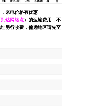
800
室温-80
1-999
不锈钢
有
有
司
，来电价格有优惠
可到达网络点
）的运输费用，不
地址另行收费，偏远地区请先至