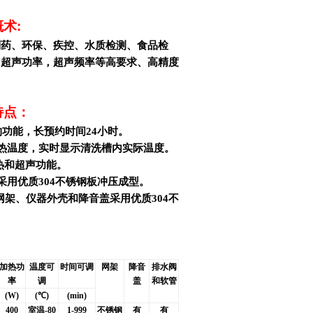
概术
:
制药、环保、疾控、水质检测、食品检
，超声功率，超声频率等高要求、高精度
特点：
约功能，长预约时间24小时。
加热温度，实时显示清洗槽内实际温度。
加热和超声功能。
采用优质304不锈钢板冲压成型。
*清洗网架、仪器外壳和降音盖采用优质304不
加热功
温度可
时间可调
网架
降音
排水阀
率
调
盖
和软管
(W)
(
℃)
(min)
400
室温-80
1-999
不锈钢
有
有