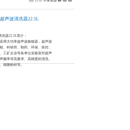
打印
字体缩放
型超声波清洗器22.5L
清洗器22.5L简介：
采用大功率超声波换能器，超声波
校、科研所、制药、环保、疾控、
、工矿企业等各单位实验室对超声
声频率等高要求、高精度的清洗、
、细胞粉碎等。