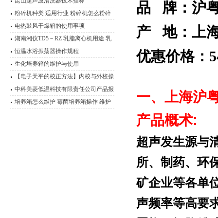
器产品型号 报价
昆山超声波清洗器技术指标
品 牌：沪
粉碎机种类 适用行业 粉碎机怎么粉碎
产品
电热鼓风干燥箱的使用事项
产 地：上
湖南湘仪TD5－RZ 乳脂离心机用途 乳
脂离心机技术参数
恒温水浴振荡器操作规程
优惠价格：54
生化培养箱的维护与使用
【电子天平的校正方法】内校与外校操
作流程介绍
中科美菱低温科技有限责任公司产品报
一、
上海沪粤
价表（2011年）
培养箱怎么维护 霉菌培养箱操作 维护
技术说明
产品概术
:
超声发生源与
所、制药、环
矿企业等各单
声频率等高要