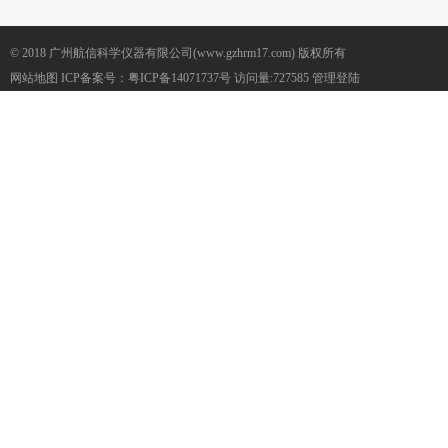
© 2018 广州航信科学仪器有限公司(www.gzhrm17.com) 版权所有
网站地图
ICP备案号：
粤ICP备14071737号
访问量:727585
管理登陆