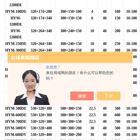
2200DE
HYM-100DE
320
×174×280
300
×150×100
4
40
100
10-100
HYM-
320
×174×340
300
×150×150
6
40
150
10-100
3200DE
HYM-
320
×264×340
300
×240×150
10
40
200
10-100
5200DE
HYM-250DE
320
×264×340
300
×240×150
10
40
250
10-100
HYM-300DE
320
×264×340
300
×240×150
10
40
300
10-100
HYM-
320
×264×380
300
×240×200
15
40
200
10-100
5200DV
欢迎您！
HYM-250DV
320
×264×380
300
×240×200
15
40
250
10-100
来自局域网的朋友！有什么可以帮助您的
HYM-300DV
320
×264×380
300
×240×200
15
40
300
10-100
吗？
HYM-720
350
×320×340
330
×300×150
15
40
400
10-100
0DE
HYM-
350
×320×320
330
×300×200
20
40
400
10-100
7200DV
HYM-500DE
530
×320×380
500
×300×150
22.5
40
500
10-100
HYM-600DE
530
×320×380
500
×300×150
22.5
40
600
10-100
HYM-700DE
530
×320×380
500
×300×150
22.5
40
700
10-100
HYM-500DV
530
×320×400
500
×300×200
30
40
500
10-100
HYM-600DV
530
×320×400
500
×300×200
30
40
600
10-100