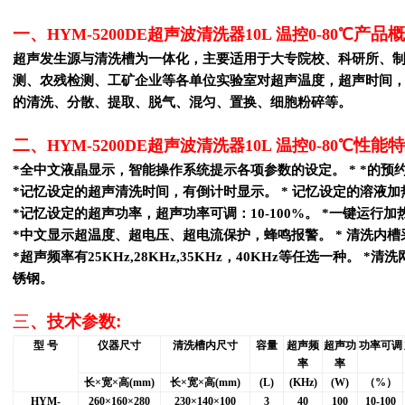
一、
产品概
HYM-5200DE超声波清洗器10L 温控0-80℃
超声发生源与清洗槽为一体化，主要适用于大专院校、科研所、
测、农残检测、工矿企业等各单位实验室对超声温度，超声时间
的清洗、分散、提取、脱气、混匀、置换、细胞粉碎等。
二、
性能特
HYM-5200DE超声波清洗器10L 温控0-80℃
*
全中文液晶显示，智能操作系统提示各项参数的设定。 * *的预
*
记忆设定的超声清洗时间，有倒计时显示。 * 记忆设定的溶液
*
记忆设定的超声功率，超声功率可调：10-100%。 *一键运行
*
中文显示超温度、超电压、超电流保护，蜂鸣报警。 * 清洗内槽
*
超声频率有25KHz,28KHz,35KHz，40KHz等任选一种。 
锈钢。
三
、技术参数
:
型 号
仪器尺寸
清洗槽内尺寸
容量
超声频
超声功
功率可调
率
率
长×宽×高(mm)
长×宽×高(mm)
(L)
(KHz)
(W)
（%）
HYM-
260
×160×280
230
×140×100
3
40
100
10-100