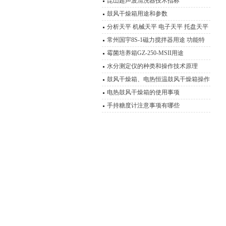
器产品型号 报价
昆山超声波清洗器技术指标
鼓风干燥箱用途和参数
分析天平 机械天平 电子天平 托盘天平
精密天平 电子秤 扭力天平 液体比重天
常州国宇8S-1磁力搅拌器用途 功能特
平 静水力学天平 酸度计 电导率仪 溶氧
点 磁力操作技术
霉菌培养箱GZ-250-MSII用途
仪 离子计 滴定仪 水份测定仪 电极 浓
水分测定仪的种类和操作技术原理
度计 OR
鼓风干燥箱、电热恒温鼓风干燥箱操作
技术 性能特点
电热鼓风干燥箱的使用事项
手持糖度计注意事项有哪些