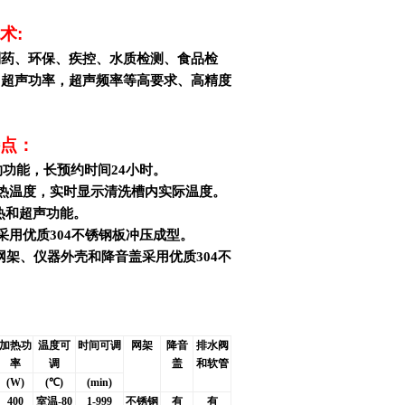
术
:
制药、环保、疾控、水质检测、食品检
，超声功率，超声频率等高要求、高精度
点：
约功能，长预约时间24小时。
加热温度，实时显示清洗槽内实际温度。
加热和超声功能。
采用优质304不锈钢板冲压成型。
*清洗网架、仪器外壳和降音盖采用优质304不
加热功
温度可
时间可调
网架
降音
排水阀
率
调
盖
和软管
(W)
(
℃)
(min)
400
室温-80
1-999
不锈钢
有
有