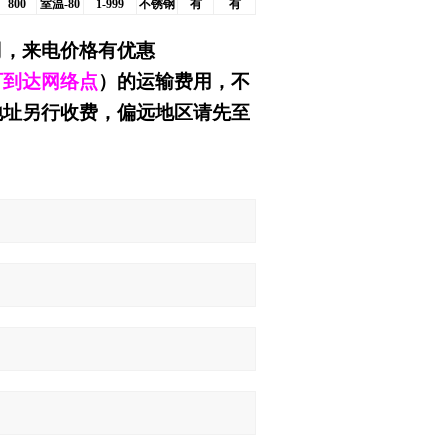
800
室温-80
1-999
不锈钢
有
有
司
，来电价格有优惠
可到达网络点
）的运输费用，不
地址另行收费，偏远地区请先至