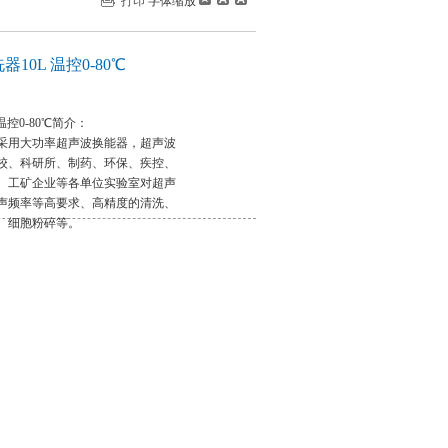
打印
字体缩放
器10L 温控0-80℃
 温控0-80℃简介：
采用大功率超声波换能器，超声波
校、科研所、制药、环保、疾控、
、工矿企业等各单位实验室对超声
声频率等高要求、高精度的清洗、
、细胞粉碎等。