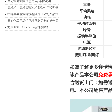
生化培养箱操作使用 与 维护说明
重量
层析柜、层析实验冷柜参数使用说明书
平均风速
中科美菱低温科技有限责任公司产品报
功耗
价表（2011年）
石油化工产品运动粘度测定器的操作流
平均菌落数
程
海尔冰箱HYC-950L药品阴凉箱
噪音
振动半峰值
电源
过滤器尺寸
照明灯/杀菌灯
如需了解更多详情
该产品本公司
免费
含送货上门；如需
电。本公司销售产