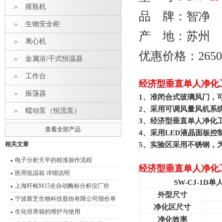
摇瓶机
品 牌：智净
生物安全柜
产 地：苏州
离心机
优惠价格：265
金属浴/干式恒温器
工作台
经济型垂直单人净化
振荡器
1
、准闭合式玻璃风门，
2
、采用可调风量风机系
蠕动泵（恒流泵）
3
、经济型垂直单人净化
查看全部产品
4
、采用LED液晶面板控
相关文章
5
、实验区采用不锈钢，
电子分析天平的校准操作流程
经济型垂直单人净化
医用低温箱 详细说明
SW-CJ-1D
单
上海纤检M15全自动酶标分析仪厂价
外型尺寸
宁波新芝生物科技股份有限公司报价单
净化区尺寸
参数
生化培养箱的维护与使用
净化效率