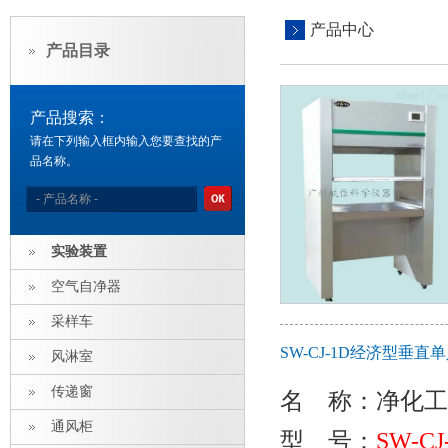
产品中心
产品目录
产品搜索：
请在下列输入框内输入您要查找的产
品名称。
实验装置
空气自净器
采样车
SW-CJ-1D经济型垂
风淋室
传递窗
名 称
：
净化工
通风柜
型 号：
SW-CJ