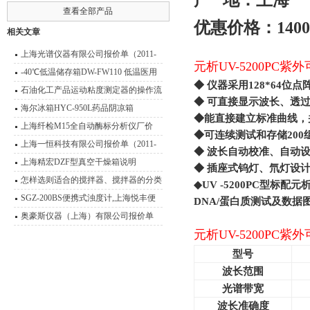
产
地：上海
查看全部产品
优惠价格：
1400
相关文章
上海光谱仪器有限公司报价单（2011-
元析UV-5200PC
2012）
-40℃低温储存箱DW-FW110 低温医用
◆
仪器采用128*64
冰箱技术说明
石油化工产品运动粘度测定器的操作流
◆
可直接显示波长、透
程
海尔冰箱HYC-950L药品阴凉箱
◆
能直接建立标准曲线，
上海纤检M15全自动酶标分析仪厂价
◆
可连续测试和存储200
上海一恒科技有限公司报价单（2011-
◆
波长自动校准、自动
2012）
上海精宏DZF型真空干燥箱说明
◆
插座式钨灯、氘灯设
怎样选则适合的搅拌器、搅拌器的分类
◆UV -5200PC
型标配元
型号 功能介绍
SGZ-200BS便携式浊度计,上海悦丰便
DNA/蛋白质测试及数据
捷式浊度仪用途
奥豪斯仪器（上海）有限公司报价单
元析UV-5200PC
型号
波长范围
光谱带宽
波长准确度