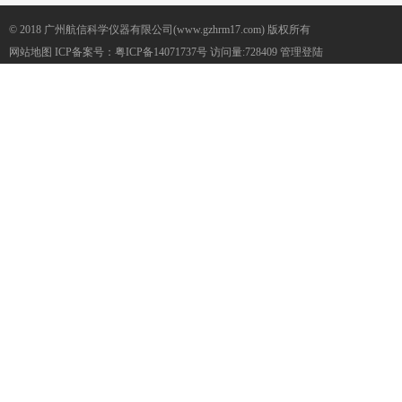
© 2018 广州航信科学仪器有限公司(www.gzhrm17.com) 版权所有
网站地图
ICP备案号：
粤ICP备14071737号
访问量:728409
管理登陆