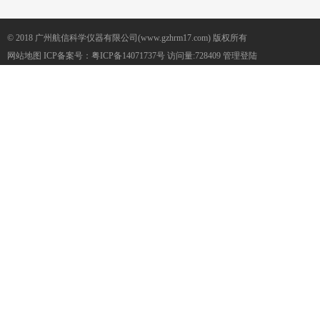
© 2018 广州航信科学仪器有限公司(www.gzhrm17.com) 版权所有
网站地图
ICP备案号：
粤ICP备14071737号
访问量:728409
管理登陆