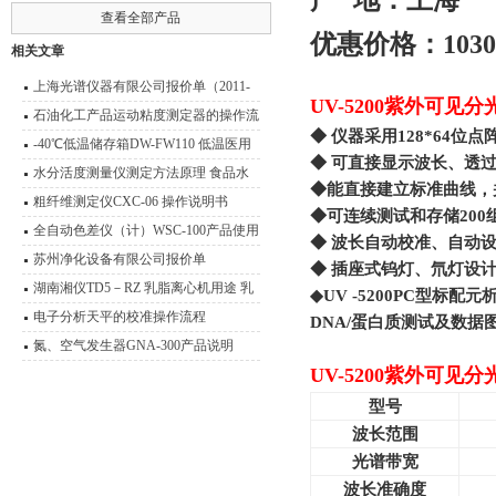
产
地：上海
查看全部产品
优惠价格：
1030
相关文章
上海光谱仪器有限公司报价单（2011-
UV-5200紫外可见
2012）
石油化工产品运动粘度测定器的操作流
◆
仪器采用128*64
程
-40℃低温储存箱DW-FW110 低温医用
◆
可直接显示波长、透
冰箱技术说明
水分活度测量仪测定方法原理 食品水
◆
能直接建立标准曲线，
分活度测量说明
粗纤维测定仪CXC-06 操作说明书
◆
可连续测试和存储200
全自动色差仪（计）WSC-100产品使用
◆
波长自动校准、自动
说明书
苏州净化设备有限公司报价单
◆
插座式钨灯、氘灯设
湖南湘仪TD5－RZ 乳脂离心机用途 乳
◆UV -5200PC
型标配元
脂离心机技术参数
电子分析天平的校准操作流程
DNA/蛋白质测试及数据
氮、空气发生器GNA-300产品说明
UV-5200紫外可见
型号
波长范围
光谱带宽
波长准确度