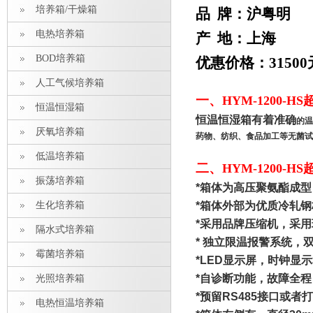
培养箱/干燥箱
品 牌：沪粤明
电热培养箱
产 地：上海
BOD培养箱
优惠价格：31500
人工气候培养箱
一、
HYM-1200
恒温恒湿箱
恒温恒湿箱有着准确
的温
厌氧培养箱
药物、纺织、食品加工等无菌试
低温培养箱
二、
HYM-1200
振荡培养箱
*
箱体为高压聚氨酯成型
生化培养箱
*
箱体外部为优质冷轧钢
*
采用品牌压缩机，采用
隔水式培养箱
*
独立限温报警系统，
霉菌培养箱
*LED
显示屏，时钟显示
*
自诊断功能，故障全程
光照培养箱
*
预留
RS485
接口或者打
电热恒温培养箱