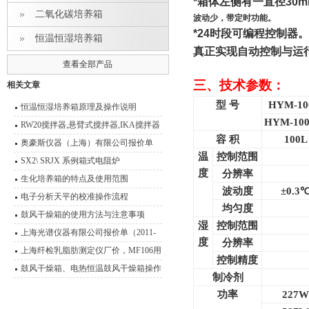
*
箱体左侧有一直径
30
二氧化碳培养箱
波动少，带定时功能。
*24
时段可编程控制器。
恒温恒湿培养箱
真正实现自动控制与运
查看全部产品
三、技术参数：
相关文章
型 号
HYM-10
恒温恒湿培养箱原理及操作说明
HYM-100
RW20搅拌器,悬臂式搅拌器,IKA搅拌器
容 积
100L
奥豪斯仪器（上海）有限公司报价单
温
控制范围
SX2\ SRJX 系例箱式电阻炉
度
分辨率
生化培养箱的特点及使用范围
波动度
±0.3
电子分析天平的校准操作流程
均匀度
鼓风干燥箱的使用方法与注意事项
湿
控制范围
上海光谱仪器有限公司报价单（2011-
度
分辨率
2012）
上海纤检乳脂肪测定仪厂价，MF106用
控制精度
途说明书
鼓风干燥箱、电热恒温鼓风干燥箱操作
制冷剂
技术 性能特点
功率
227W