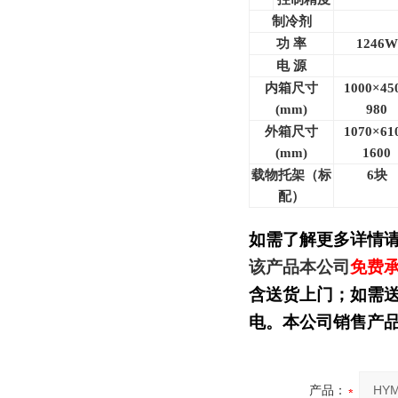
制冷剂
功 率
1246W
电 源
内箱尺寸
1000
×45
(mm)
980
外箱尺寸
1070
×61
(mm)
1600
载物托架（标
6
块
配）
如需了解更多详情
该产品本公司
免费
含送货上门；如需
电。本公司销售产
产品：