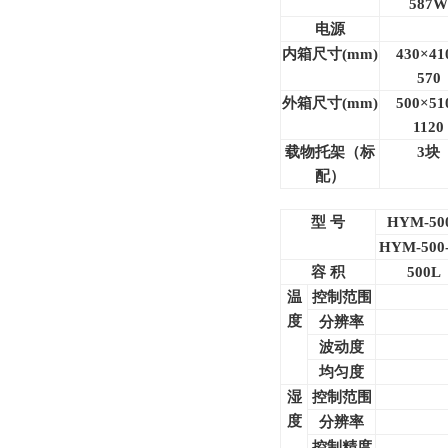
587W
电源
内箱尺寸(mm)
430
×41
570
外箱尺寸(mm)
500
×51
1120
载物托架（标
3
块
配）
型 号
HYM-50
HYM-500
容 积
500L
温
控制范围
度
分辨率
波动度
均匀度
湿
控制范围
度
分辨率
控制精度