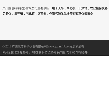
广州航信科学仪器有限公司主要供应：
电子天平，离心机，干燥箱，农业植保仪器
定氮仪，培养箱，老化箱，灭菌器，色谱气源发生器等实验室仪器设备
© 2018 广州航信科学仪器有限公司(www.gzhrm17.com) 版权所有
网站地图
ICP备案号：
粤ICP备14071737号
访问量:728409
管理登陆