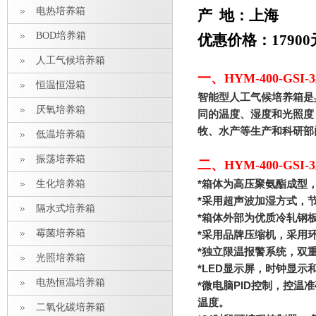
电热培养箱
产 地：上海
BOD培养箱
优惠价格：17900
人工气候培养箱
一、
HYM-400-G
恒温恒湿箱
智能型人工气候培养箱是
厌氧培养箱
同的温度、湿度和光照度
牧、水产等生产和科研部
低温培养箱
振荡培养箱
二、
HYM-400-G
生化培养箱
*
箱体为高压聚氨酯成型
*
采用超声波加湿方式，
隔水式培养箱
*
箱体外部为优质冷轧钢
霉菌培养箱
*
采用品牌压缩机，采用
*
独立限温报警系统，双
光照培养箱
*LED
显示屏，时钟显示
电热恒温培养箱
*
微电脑
PID
控制，控温准
温度。
二氧化碳培养箱