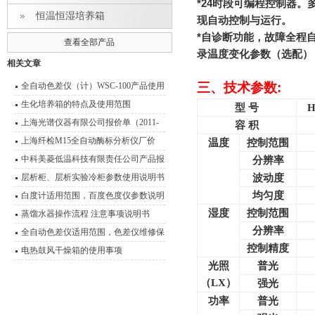
*24
时段可编程控制器。
恒温恒湿培养箱
现自动控制与运行。
*
自诊断功能，故障全程
查看全部产品
录温度变化参数（选配）
相关文章
三、技术参数
:
全自动色差仪（计）WSC-100产品使用
说明书
生化培养箱的特点及使用范围
型 号
H
上海光谱仪器有限公司报价单（2011-
容 积
2012）
上海纤检M15全自动酶标分析仪厂价
温度
控制范围
中科美菱低温科技有限责任公司产品报
分辨率
价表（2011年）
层析柜、层析实验冷柜参数使用说明书
波动度
均匀度
白度计适用范围，百度色度仪参数说明
湿度
控制范围
书
蒸馏水器操作流程 注意事项说明书
分辨率
全自动色差仪适用范围，色差仪维修保
控制精度
养
电热鼓风干燥箱的使用事项
光照
普光
（LX）
强光
功率
普光