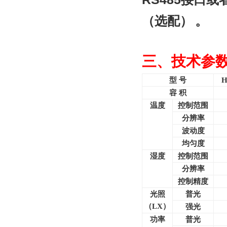
（选配）
。
三、技术参
型 号
H
容 积
温度
控制范围
分辨率
波动度
均匀度
湿度
控制范围
分辨率
控制精度
光照
普光
（LX）
强光
功率
普光