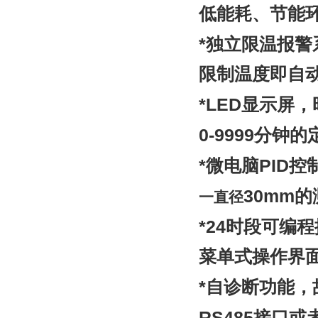
低能耗、节能
*
独立限温报警
限制温度即自
*LED
显示屏，
0-9999
分钟的
*
PID
微电脑
控
30mm
的
一直径
*24
时段可编程
菜单式操作界
*
自诊断功能，
RS485
接口或