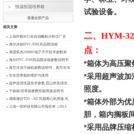
恒温恒湿培养箱
试验设备。
查看全部产品
相关文章
二、
HYM-
上海纤检M15全自动酶标分析仪厂价
海尔冰箱HYC-950L药品阴凉箱
点：
美国双杰JJ6000 电子天平技术参数表
分析天平
海尔HYC-310S药品阴凉箱参数说明书
*
箱体为高压聚
真空冷冻干燥机参数说明书，真空冷冻
*
采用超声波加
干燥箱
生化培养箱的维护与使用
超声波清洗器技术参数 昆山舒美清洗
照度。
器产品型号 报价
干燥箱\培养箱参数性能用途说明书
湖南湘仪TD5－RZ 乳脂离心机用途 乳
*
箱体外部为优
脂离心机技术参数
上海一恒科技有限公司报价单（2011-
胆，箱内搁板
2012）
*
采用品牌压缩