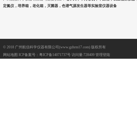
定氮仪，培养箱，老化箱，灭菌器，色谱气源发生器等实验室仪器设备
© 2018 广州航信科学仪器有限公司(www.gzhrm17.com) 版权所有
网站地图
ICP备案号：
粤ICP备14071737号
访问量:728409
管理登陆