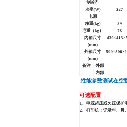
制冷剂
功率(W)
227
电源
净重(kg)
39
毛重（kg）
78
内箱尺寸
430×413×
(mm)
外箱尺寸
500×506×1
(mm)
备注
外部
内部
.
性能参数测试在空
可选配置
1
、电源超压或欠压保护电
2
、打印机：记录年、月