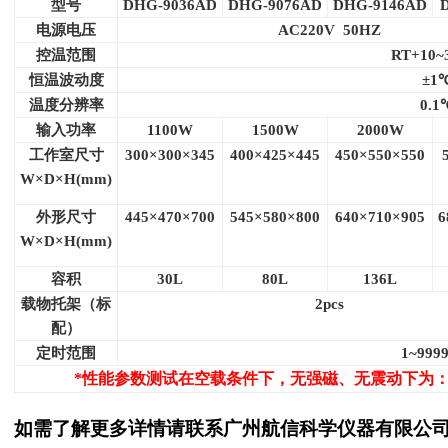
型号
DHG-9036AD
DHG-9076AD
DHG-9146AD
电源电压
AC220V 50HZ
控温范围
RT+10~
恒温波动度
±1
温度分辨率
0.1
输入功率
1100W
1500W
2000W
工作室尺寸
300×300×345
400×425×445
450×550×550
W×D×H(mm)
外形尺寸
445×470×700
545×580×800
640×710×905
6
W×D×H(mm)
容积
30L
80L
136L
载物托架（标
2pcs
配）
定时范围
1~999
*
性能参数测试在空载条件下，无强磁、无震动下为
如需了解更多详情请联系
广州航信科学仪器有限公