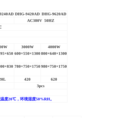
9240AD
DHG-9420AD
DHG-9620AD
AC380V 50HZ
℃
00W
3000W
4000W
95×650
600
×550×1300
800
×640×1300
00×830
780
×750×1750
980
×750×1750
20L
420
620
3pcs
度20℃，环境湿度50%RH。