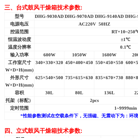
三、台式鼓风干燥箱技术参数
:
型号
DHG-9030AD
DHG-9070AD
DHG-9140AD
DHG-
电源电压
AC220V 50HZ
控温范围
RT+10~250
恒温波动度
±1℃
温度分辨率
0.1
℃
输入功率
600W
1050W
1600W
20
工作室尺寸
340
×330×320
450
×400×450
550
×450×550
600
×5
W
×D×H(mm)
外形尺寸
625
×540×500
735
×615×630
835
×670×730
880
×8
W
×D×H(mm)
容积
30L
80L
136L
2
托架（标配）
2pcs
定时范围
1~9999min
*
性能参数测试在空载条件下，无强磁、无震动下为：环境温
四、立式鼓风干燥箱技术参数
: