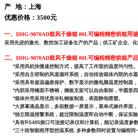
产 地：上海
优惠价格：3500元
一、
用
DHG-9070AD鼓风干燥箱 80L可编程精密烘箱
采用先进的激光、数控加工设备生产的产品；供工矿企业、化
二、
产
DHG-9070AD鼓风干燥箱 80L可编程精密烘箱
*
采用风机快慢速控制方式，提高了工作室的温度均匀性。
*
采用自主研制的风道循环系统，自动排放箱体内部的水蒸
*
采用具有超温偏差保护、数字显示的微电脑温度控制器，
*
内胆采用镜面不锈钢，搁板支架可以自由装卸，半圆形四
*
箱体外壳采用优质冷轧钢板制造，表面静电喷塑。
*
大屏幕液晶显示，多组数据一屏显示，菜单式操作界面，
*
独立限温报警系统，超过限制温度即自动中断，保证实验
*
具有
RS485
接口可连接记录仪和计算机，能记录温度参
*
三十段智能程序型控温系统
.
多种参数同时设置与编程同