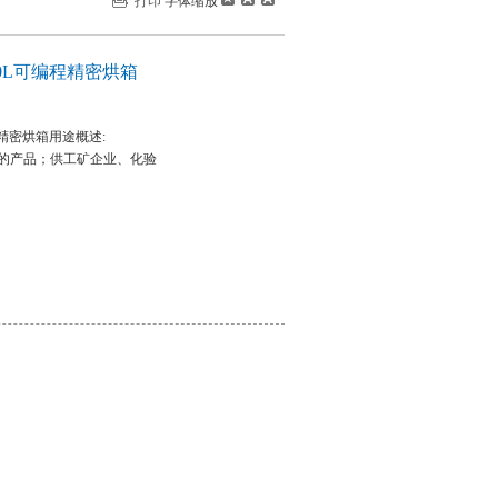
打印
字体缩放
 80L可编程精密烘箱
编程精密烘箱用途概述:
的产品；供工矿企业、化验