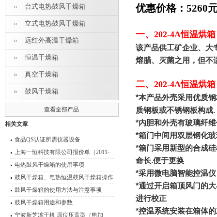
优惠价格：5260
台式电热鼓风干燥箱
立式电热鼓风干燥箱
一、
202-4A恒温烘
远红外高温干燥箱
该产品供工矿企业、大
恒温干燥箱
熔腊、灭菌之用，但不
真空干燥箱
二、
202-4A恒温烘
鼓风干燥箱
*
本产品外壳采用优质钢
查看全部产品
质钢板或不锈钢板构成
.
*
内胆和外壳有玻璃纤维
相关文章
*
箱门中间用双层钢化玻
食品QS认证所需仪器设备
*
箱门采用新型的合成硅
上海一恒科技有限公司报价单（2011-
命长
.
便于更换
2012）
电热鼓风干燥箱的使用事项
*
采用微电脑智能控温仪
鼓风干燥箱、电热恒温鼓风干燥箱操作
*
通过开启箱顶风门的大
技术 性能特点
鼓风干燥箱的使用方法与注意事项
进行校正
鼓风干燥箱用途和参数
*
控温系统安装在箱体的
宁波新芝冻干机 原位压盖型（电加