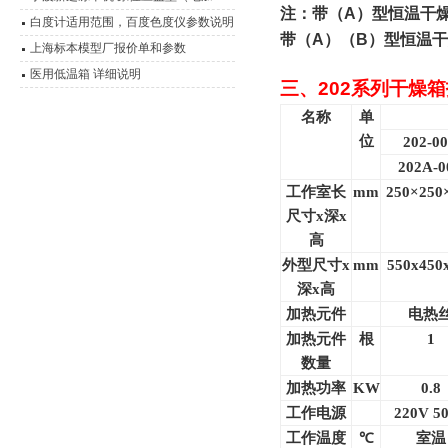
注：带（
A
）型恒温干
热）冷冻干燥机
白度计适用范围，百度色度仪参数说明
带（
A
）（
B
）型恒温干
书
上海标本模型厂报价单和参数
医用低温箱 详细说明
三、
202
系列干燥箱
名称
单
位
202-0
202A-0
工作室长
mm
250
×250
尺寸x深x
高
外型尺寸x
mm
550x450
深x高
加热元件
电热
加热元件
根
1
数量
加热功率
KW
0.8
工作电源
220V 5
工作温度
℃
室温