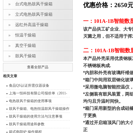
优惠价格：2650
台式电热鼓风干燥箱
立式电热鼓风干燥箱
一：
101A-1B智
远红外高温干燥箱
该产品供工矿企业、大专
恒温干燥箱
灭菌之用，但不适用于挥
真空干燥箱
二：
101A-1B智
鼓风干燥箱
本产品外壳采用优质钢板
不锈钢板构成
.
查看全部产品
*
内胆和外壳有玻璃纤维
相关文章
*
箱门中间用双层钢化玻
食品QS认证所需仪器设备
*
采用微电脑智能控温仪
上海一恒科技有限公司报价单（2011-
*
左侧装有鼓风装置，两
2012）
电热鼓风干燥箱的使用事项
均匀且升温时间快。
*
箱门采用新型的合成硅
鼓风干燥箱、电热恒温鼓风干燥箱操作
于更换
技术 性能特点
鼓风干燥箱的使用方法与注意事项
*
通过开启箱顶风门的大
鼓风干燥箱用途和参数
正
箱式电阻炉 操作规程