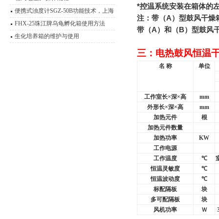
*
控温系统安装在箱体的
便携式浊度计SGZ-50B功能技术，上海
注：带（
A
）型鼓风干燥
悦丰浊度仪应用范围
FHX-25珠江牌乌龟孵化箱使用方法
带（
A
）和（
B
）型鼓风
生化培养箱的维护与使用
三：电热鼓风恒温
名 称
单位
工作室长×深×高
mm
外形长×深×高
mm
加热元件
根
加热元件数量
加热功率
KW
工作电源
工作温度
℃
恒温灵敏度
℃
恒温波动度
℃
标配隔板
块
多可配隔板
块
风机功率
Ｗ