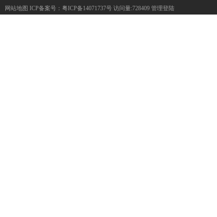
网站地图
ICP备案号：
粤ICP备14071737号
访问量:728409
管理登陆