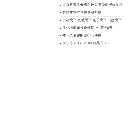
书
北京科普生分析科技有限公司报价参考
智慧生物样本库解决方案
分析天平 机械天平 电子天平 托盘天平
精密天平 电子秤 扭力天平 液体比重天
生化培养箱操作使用 与 维护说明
平 静水力学天平 酸度计 电导率仪 溶氧
生化培养箱的维护与使用
仪 离子计 滴定仪 水份测定仪 电极 浓
海尔冰箱HYC-950L药品阴凉箱
度计 OR