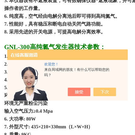
5.
本仪器设有不返液装置，可有效确保仪器*返液现象，并可
操作者的工作量。
6.
纯度高，空气经由电解分离池后即可得到高纯氮气。
7.
性能好，具有稳压和断电自动关闭气路功能。
8.
采用先进的开关电源，可提高电解分离效率。
GNL-300
高纯氮气发生器技术参数：
1.
氮气纯度
: 99.9996%
2.
输出流量
: 0
～
300ml/min;
欢迎您！
来自局域网的朋友！有什么可以帮助您的
3.
输出压力
: 0-0.4Mpa
（出厂一般设为
0.4±0.01 Mpa
）
吗？
4.
输出压力稳压精度
: ≤0.003 Mpa
5.
工作条件
电源电压
220±10% 50Hz±5%
:
环境温度
10
～
40℃
相对温度
≤85%
环境无严重粉尘污染
输入空气压力
≥0.4 Mpa
6.
大功率
: 80W
7.
外型尺寸
: 435×210×330mm
（
L×W×H
）
8.
质量
: 9KG