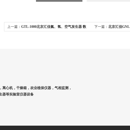
上一篇：
GTL-1000北京汇佳氮、氢、空气发生器 数
下一篇：
北京汇佳GNL
码显示
仪
，离心机，干燥箱，农业植保仪器，气相监测，
生器等实验室仪器设备