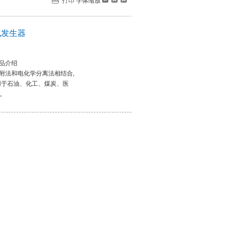
打印
字体缩放
气发生器
产品介绍
吸附法和电化学分离法相结合,
用于石油、化工、煤炭、医
。