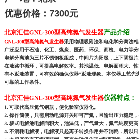
7300
优惠价格：
元
产品介绍
北京汇佳GNL-300型高纯氮气发生器
GNL-300
型高纯氮气发生器
采用物理吸附法和电化学分离法相
广泛应用于石油、化工、煤炭、医药、环保、商检、电力等分
电解分离池为三片不锈钢板组成，中间片为阳极，上下阴极片
在液路中循环，可提高电解效率。其池温低、电解面积大、性
有不返液装置，可有效的确保仪器*返液现象。本仪器工艺先
可靠的工作条件。
仪器特点：
北京汇佳GNL-300型高纯氮气发生器
1.
可取代高压氮气钢瓶，使化验室仪器化。
2.
操作简便，只需启动电源开关即可产氮，且输出压力稳定，
3.
板式电解池电解面积大，池温低，产气量大，氮气纯度更高
4.
不消耗电解液，电解液只起离子转换作用并不消耗，所以只