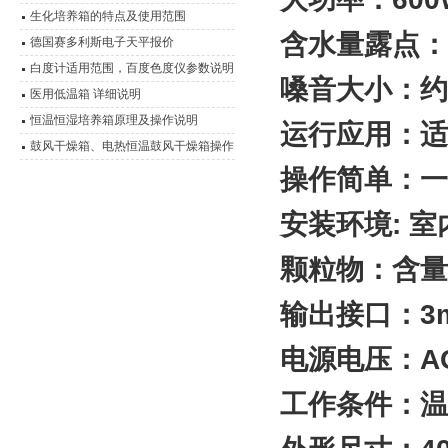
生化培养箱的特点及使用范围
含水量露点： 小
德国赛多利斯电子天平报价
白度计适用范围，百度色度仪参数说明
嗓音大小：约5
书
医用低温箱 详细说明
恒温恒湿培养箱原理及操作说明
运行应用：适
鼓风干燥箱、电热恒温鼓风干燥箱操作
技术 性能特点
操作简单：一
安装环境: 
颗粒物：含量小
输出接口：3m
电源电压：AC 2
工作条件：温