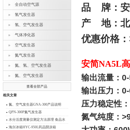
全自动空气源
品
牌：安
氢气发生器
产
地：北
氢、空气发生器
气体净化器
优惠价格：
空气发生器
氮气发生器
安简NA5
氮、氢、空气发生器
输出流量：0-5
氮、空气发生器
查看全部产品
输出压力：0-0
相关文章
压力稳定性：<
氮、空气发生器GNA-300产品说明
QPN-300P氮气发生器
氮气纯度：>9
水分活度测量仪测定方法原理 食品水
分活度测量说明
海尔冰箱HYC-950L药品阴凉箱
大功率：600