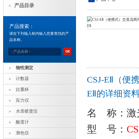
产品目录
产品搜索：
请在下列输入框内输入您要查找的产
品名称。
物性测定
CSJ-EⅡ（
计数器
比重杯
EⅡ的详细资
应力仪
名 称
：
激
水质硬度仪
酸度计
型 号：
CS
测色仪