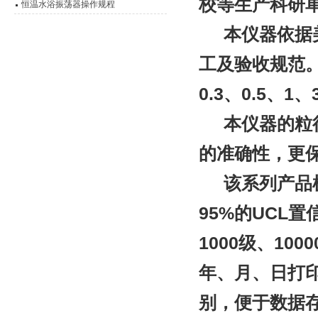
校等生产科研
脂离心机技术参数
恒温水浴振荡器操作规程
本仪器依据美国
工及验收规范
0.3、0.5、1
本仪器的粒径灵
的准确性，更保
该系列产品机
95%的UCL
1000级、100
年、月、日打
别，便于数据存档