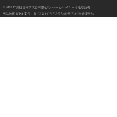
© 2018 广州航信科学仪器有限公司(www.gzhrm17.com) 版权所有
网站地图
ICP备案号：
粤ICP备14071737号
访问量:728409
管理登陆