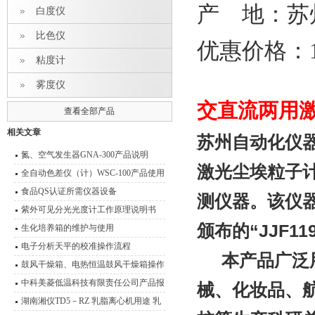
产 地：苏
白度仪
比色仪
优惠价格：1
粘度计
雾度仪
交直流两用激
查看全部产品
相关文章
苏州自动化仪器
氮、空气发生器GNA-300产品说明
激光尘埃粒子
全自动色差仪（计）WSC-100产品使用
说明书
食品QS认证所需仪器设备
测仪器。该仪
紫外可见分光光度计工作原理说明书
颁布的“JJF1
生化培养箱的维护与使用
电子分析天平的校准操作流程
本产品广泛用
鼓风干燥箱、电热恒温鼓风干燥箱操作
技术 性能特点
中科美菱低温科技有限责任公司产品报
械、化妆品、
价表（2011年）
湖南湘仪TD5－RZ 乳脂离心机用途 乳