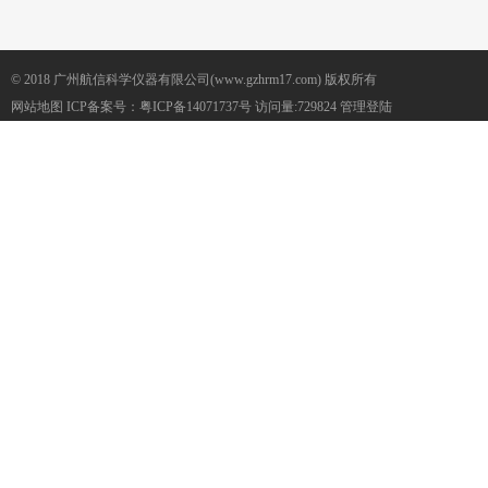
© 2018 广州航信科学仪器有限公司(www.gzhrm17.com) 版权所有
网站地图
ICP备案号：
粤ICP备14071737号
访问量:729824
管理登陆