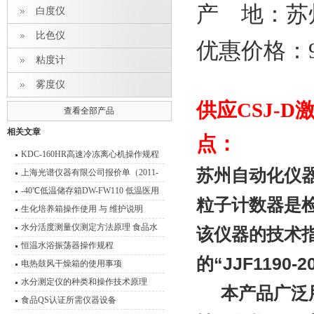
产 地：苏
白度仪
比色仪
优惠价格：9
粘度计
雾度仪
供应CSJ-
查看全部产品
相关文章
点：
KDC-160HR高速冷冻离心机操作规程
苏州自动化仪器
离心机使用与维护
上海光谱仪器有限公司报价单（2011-
2012）
-40℃低温储存箱DW-FW110 低温医用
粒子计数器是
冰箱技术说明
生化培养箱操作使用 与 维护说明
水分活度测量仪测定方法原理 食品水
该仪器的技术
分活度测量说明
恒温水浴振荡器操作规程
的“JJF119
电热鼓风干燥箱的使用事项
水分测定仪的种类和操作技术原理
本产品广泛用
食品QS认证所需仪器设备