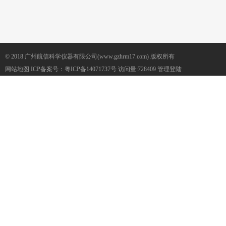
© 2018 广州航信科学仪器有限公司(www.gzhrm17.com) 版权所有
网站地图
ICP备案号：
粤ICP备14071737号
访问量:728409
管理登陆