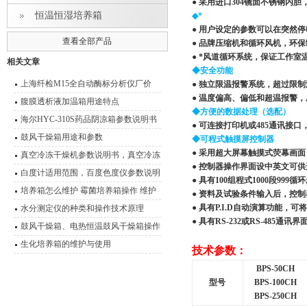
● 采用进口304镜面不锈钢
恒温恒湿培养箱
◆*
● 用户设定的参数可以在突然
查看全部产品
● 品牌压缩机和循环风机，环保
● *风道循环系统，保证工作室
相关文章
◆安全功能
上海纤检M15全自动酶标分析仪厂价
● 独立限温报警系统，超过限
● 温度偏高、偏低和超温报警
腹膜透析液加温箱用途特点
◆方便的数据处理（选配）
海尔HYC-310S药品阴凉箱参数说明书
● 可连接打印机或485通讯
鼓风干燥箱用途和参数
◆可程式触摸屏控制器
● 采用超大屏幕触摸式荧幕画
真空冷冻干燥机参数说明书，真空冷冻
● 控制器操作界面设中英文可
干燥箱
白度计适用范围，百度色度仪参数说明
● 具有100组程式1000段99
书
培养箱怎么维护 霉菌培养箱操作 维护
● 资料及试验条件输入后，控
技术说明
● 具有P.I.D自动演算功能
水分测定仪的种类和操作技术原理
● 具有RS-232或RS-48
鼓风干燥箱、电热恒温鼓风干燥箱操作
技术 性能特点
生化培养箱的维护与使用
技术参数：
BPS-50CH
型号
BPS-100CH
BPS-250CH