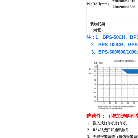
650
×800×1310
W
×D×H(mm)
750
×900×1580
载物托架
(
标配)
注：
1
、
BPS-50CH
、
BP
2
、
BPS-100CB
、
BPS
3
、
BPS-500/800/1000
选购件：（增加选购件
1
、嵌入式打印机/打印机
2
、RS485接口和通讯软件
3
、无线报警系统（短信报警系