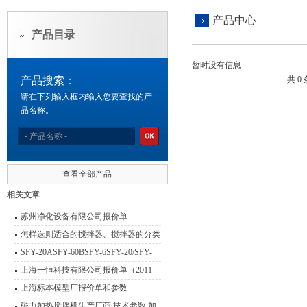
产品中心
产品目录
暂时没有信息
产品搜索：
共 0
请在下列输入框内输入您要查找的产
品名称。
查看全部产品
相关文章
苏州净化设备有限公司报价单
怎样选则适合的搅拌器、搅拌器的分类
型号 功能介绍
SFY-20ASFY-60BSFY-6SFY-20/SFY-
6/SFY-20A/SFY-60B/SFY-60A卤素快速
上海一恒科技有限公司报价单（2011-
水分仪（深圳市冠亚电子科技有限公司
2012）
上海标本模型厂报价单和参数
产品报价表2012年）
磁力加热搅拌机生产厂商 技术参数 加