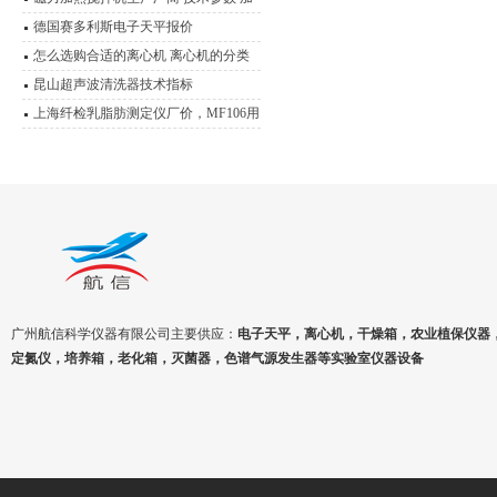
热磁力搅拌器应用范围
德国赛多利斯电子天平报价
怎么选购合适的离心机 离心机的分类
及其原理介绍
昆山超声波清洗器技术指标
上海纤检乳脂肪测定仪厂价，MF106用
途说明书
广州航信科学仪器有限公司主要供应：
电子天平，离心机，干燥箱，农业植保仪器
定氮仪，培养箱，老化箱，灭菌器，色谱气源发生器等实验室仪器设备