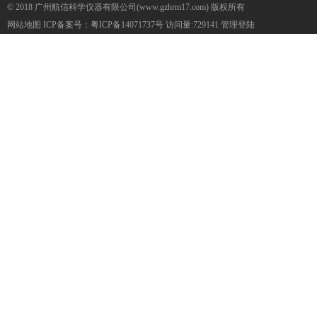
© 2018 广州航信科学仪器有限公司(www.gzhrm17.com) 版权所有
网站地图
ICP备案号：
粤ICP备14071737号
访问量:729141
管理登陆