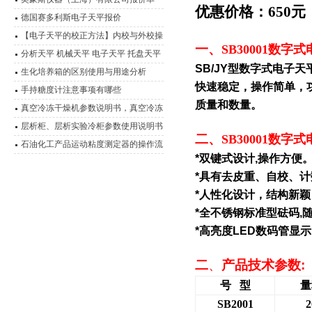
优惠价格：650元
德国赛多利斯电子天平报价
【电子天平的校正方法】内校与外校操
一、
SB30001数字式
作流程介绍
分析天平 机械天平 电子天平 托盘天平
SB/JY
型数字式电子天
精密天平 电子秤 扭力天平 液体比重天
生化培养箱的区别使用与用途分析
快速稳定，操作简单，
平 静水力学天平 酸度计 电导率仪 溶氧
手持糖度计注意事项有哪些
质量和数量。
仪 离子计 滴定仪 水份测定仪 电极 浓
真空冷冻干燥机参数说明书，真空冷冻
度计 OR
干燥箱
层析柜、层析实验冷柜参数使用说明书
二、
SB30001数字式
石油化工产品运动粘度测定器的操作流
*
双键式设计
,
操作方便
程
*
具有去皮重、自校、计
*
人性化设计，结构新颖
*
全不锈钢标准型砝码
,
*
高亮度
LED
数码管显示
二
、
产品技术参数
:
号
型
量
SB2001
2