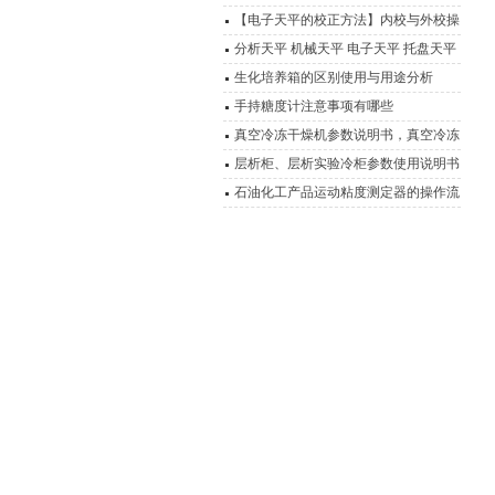
【电子天平的校正方法】内校与外校操
作流程介绍
分析天平 机械天平 电子天平 托盘天平
精密天平 电子秤 扭力天平 液体比重天
生化培养箱的区别使用与用途分析
平 静水力学天平 酸度计 电导率仪 溶氧
手持糖度计注意事项有哪些
仪 离子计 滴定仪 水份测定仪 电极 浓
真空冷冻干燥机参数说明书，真空冷冻
度计 OR
干燥箱
层析柜、层析实验冷柜参数使用说明书
石油化工产品运动粘度测定器的操作流
程