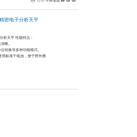
打印
字体缩放
P系列精密电子分析天平
电子分析天平 性能特点：
数清晰。
单位转换等多种功能模式。
可使用标准干电池，便于野外携