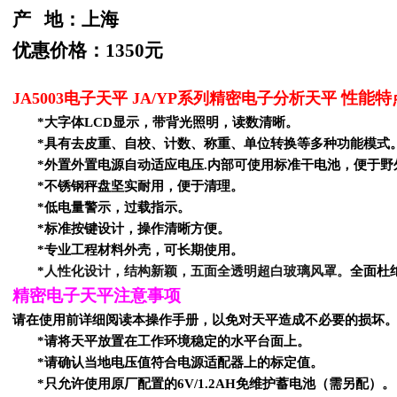
产 地：上海
优惠价格：1350元
性能特
JA5003电子天平 JA/YP系列精密电子分析天平
*
大字体
LCD
显示，带背光照明，读数清晰。
*
具有去皮重、自校、计数、称重、单位转换等多种功能模式
*
外置外置电源自动适应电压.内部可使用标准干电池，便于野
*
不锈钢秤盘坚实耐用，便于清理。
*
低电量警示，过载指示。
*
标准按键设计，操作清晰方便。
*
专业工程材料外壳，可长期使用。
*
人性化设计，结构新颖，五面全透明超白玻璃风罩。
全面杜绝
精密电子天平注意事项
请在使用前详细阅读本操作手册，以免对天平造成不必要的损坏
*
请将天平放置在工作环境稳定的水平台面上。
*
请确认当地电压值符合电源适配器上的标定值。
*
只允许使用原厂配置的
6V/1.2AH
免维护蓄电池（需另配）。