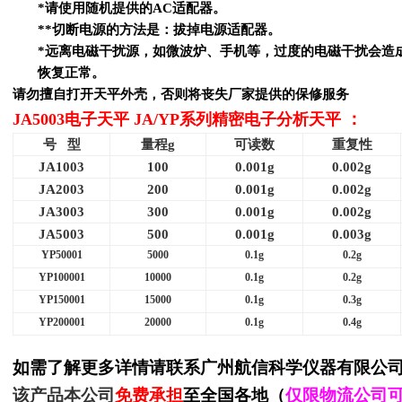
*
请使用随机提供的
AC
适配器。
*
*切断电源的
方法是：拔掉电源适配器。
*
远离电磁干扰源，如微波炉、手机等，过度的电磁干扰会造
恢复正常。
请勿擅自打开天平外壳，否则将丧失厂家提供的保修服务
：
JA5003电子天平 JA/YP系列精密电子分析天平
号
型
量程
g
可读数
重复性
JA1003
100
0.001g
0.002g
JA2003
200
0.001g
0.002g
JA3003
300
0.001g
0.002g
JA5003
500
0.001g
0.003g
YP50001
5000
0.1g
0.2g
YP100001
10000
0.1g
0.2g
YP150001
15000
0.1g
0.3g
YP200001
20000
0.1g
0.4g
如需了解更多详情请联系
广州航信科学仪器有限公
该产品本公司
免费承担
至全国各地（
仅限物流公司