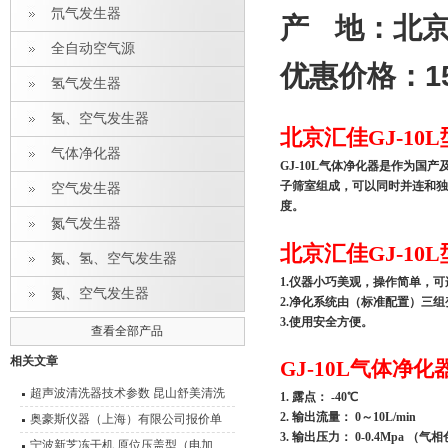
氘气发生器
产
地：北
全自动空气源
1
优惠价格：
氢气发生器
氢、空气发生器
北京汇佳GJ-10
气体净化器
GJ-10L气体净化器是作为
子筛室组成，可以同时并连和独
空气发生器
度。
氮气发生器
北京汇佳GJ-10
氮、氢、空气发生器
1.仪器小巧美观，操作简单，
氮、空气发生器
2.净化系统由（标准配置）三
3.使用安全方便。
查看全部产品
相关文章
GJ-10L
气体净化
超声波清洗器技术参数 昆山舒美清洗
1. 露点： -40℃
2. 输出流量： 0～10L/min
器产品型号 报价
奥豪斯仪器（上海）有限公司报价单
3. 输出压力： 0-0.4Mpa 
宁波新芝冻干机 原位压盖型（电加