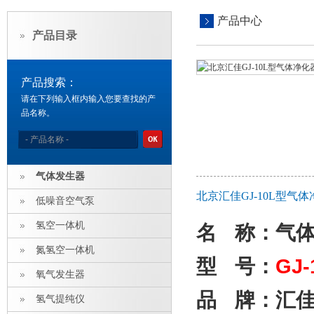
产品中心
产品目录
产品搜索：
请在下列输入框内输入您要查找的产
品名称。
气体发生器
北京汇佳GJ-10L型气
低噪音空气泵
氢空一体机
名
称：气
氮氢空一体机
GJ-
型
号：
氧气发生器
品
牌：汇
氢气提纯仪