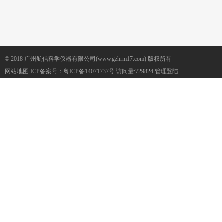
© 2018 广州航信科学仪器有限公司(www.gzhrm17.com) 版权所有
网站地图
ICP备案号：
粤ICP备14071737号
访问量:729824
管理登陆