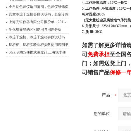
4. 工作环境温度：10℃～40℃
热）冷冻干燥机
全自动色差仪适用范围，色差仪维修保
5. 工作条件: 环境温度：10℃～4
养
真空冷冻干燥机参数说明书，真空冷冻
相对湿度≤85%
（无大量粉尘及腐蚀性气体污染
干燥箱
上海光谱仪器有限公司报价单（2011-
6. 外形尺寸: 225×170×370mm
2012）
生化培养箱的区别使用与用途分析
7. 质 量: 3KG
冷冻干燥机、冷冻干燥箱参数说明书
如需了解更多详情
层析柜、层析实验冷柜参数使用说明书
SGZ-200BS便携式浊度计,上海悦丰便
司
免费承担
至全国
捷式浊度仪用途
门；如需送货上门
司销售产品
保修一
产品：
您的单位：