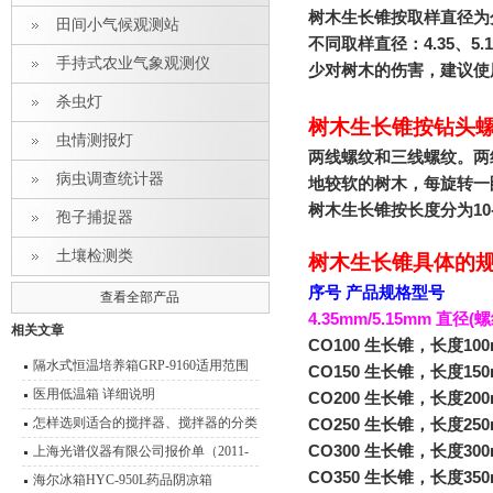
树木生长锥按取样直径为
田间小气候观测站
不同取样直径：4.35、5
手持式农业气象观测仪
少对树木的伤害，建议使用
杀虫灯
树木生长锥按钻头
虫情测报灯
两线螺纹和三线螺纹。两
病虫调查统计器
地较软的树木，每旋转一
树木生长锥按长度分为10-
孢子捕捉器
土壤检测类
树木生长锥具体的
序号 产品规格型号
查看全部产品
4.35mm/5.15mm
直径(螺
相关文章
CO100
生长锥，长度100mm，
隔水式恒温培养箱GRP-9160适用范围
CO150 生长锥，长度150mm
医用低温箱 详细说明
CO200 生长锥，长度200mm
怎样选则适合的搅拌器、搅拌器的分类
CO250 生长锥，长度250mm
型号 功能介绍
CO300 生长锥，长度300mm
上海光谱仪器有限公司报价单（2011-
CO350 生长锥，长度350mm
2012）
海尔冰箱HYC-950L药品阴凉箱