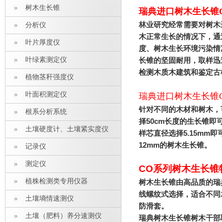
树木生长锥
瑞典进口树木生长锥C
林业研究经常需要对树木
分析仪
木正常生长的情况下，通
叶片厚度仪
度、树木生长环境污染情
叶绿素测定仪
长锥的坚固耐用，取样迅
检测木质木建筑和鉴定古
植物茎秆强度仪
叶面积测定仪
瑞典进口树木生长锥C
针对不同的木材和树木，
根系分析系统
择50cm长度的生长锥即
土壤硬度计、土壤紧实度仪
样芯直径选择5.15mm
12mm的树木生长锥。
记录仪
测定仪
CO
系列
树木生长锥
植株检测类专用仪器
树木生长锥由高品质的瑞
线螺纹式选择，适合不同
土壤墒情速测仪
防滑套。
土壤（肥料）养分速测仪
瑞典树木生长锥树木干部