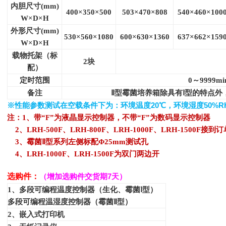
内胆尺寸(mm)
400
×350×500
503
×470×808
540
×460×100
W
×D×H
外形尺寸(mm)
530
×560×1080
600
×630×1360
637
×662×159
W
×D×H
载物托架（标
2
块
配）
定时范围
0
～9999mi
备注
Ⅱ型霉菌培养箱除具有Ⅰ型的特点
※
性能参数测试在空载条件下为：环境温度
20
℃
，环境湿度
50%R
注：1、带“F”为液晶显示控制器，不带“F”为数码显示控制器
2
、LRH-500F、LRH-800F、LRH-1000F、LRH-1500F
3
、霉菌Ⅱ型系列左侧标配Φ25mm测试孔
4
、LRH-1000F、LRH-1500F为双门两边开
选购件：
（增加选购件交货期
7
天）
1
、多段可编程温度控制器（生化、霉菌Ⅰ型）
多段可编程温湿度控制器（霉菌Ⅱ型）
2
、嵌入式打印机