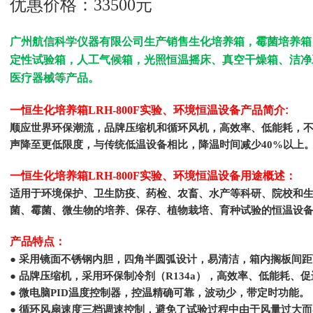
优惠价格：33500元
广州航信科学仪器有限公司
生产销售
生化培养箱，霉菌培养箱
定性试验箱，人工气候箱，
光照恒温摇床、真空干燥箱、洁净
医疗器械等产品。
一恒生化培养箱LRH-800F实验、环境恒温设备
产品简介
:
顺应世界环保潮流，品牌压缩机和循环风机，高效率、低能耗，
声降至更低限度，与传统低温设备相比，降温时间减少40%以上
一恒生化培养箱LRH-800F实验、环境恒温设备
用途概述：
适用于环境保护、卫生防疫、药检、农畜、水产等科研、院校和生
菌、霉菌、微生物的培养、保存、植物栽培、育种试验的恒温设
产品特点：
● 采用镜面不锈钢内胆，四角半圆弧设计，易清洁，箱内搁板间
● 品牌压缩机，采用环保制冷剂（R134a），高效率、低能耗、
● 微电脑PID温度控制器，控温精确可靠，波动少，带定时功能。
● 循环风扇速度三档调速控制，避免了试验过程中由于风量过大