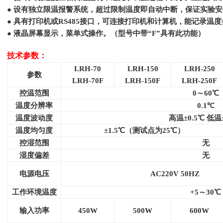
● 设有独立限温报警系统，超过限制温度即自动中断，保证实验安
● 具有打印机或RS485接口，可连接打印机和计算机，能记录温度
● 液晶屏幕显示，菜单式操作。（型号中带“F”具有此功能）
技术参数：
LRH-70
LRH-150
LRH-250
参数
LRH-70F
LRH-150F
LRH-250F
控温范围
0
～60℃
温度分辨率
0.1
℃
温度波动度
高温±0.5℃ 低温±
温度均匀度
±1.5℃（测试点为25℃）
控湿范围
无
湿度偏差
无
电源电压
AC220V 50HZ
工作环境温度
+5
～30℃
输入功率
450W
500W
600W