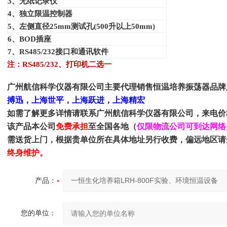
3
、无纸记录仪
4
、独立限温控制器
5
、左侧直径25mm测试孔(500升以上50mm)
6
、BOD插座
7
、RS485/232接口和通讯软件
注：RS485/232、打印机二选一
广州航信科学仪器有限公司主要代理销售
恒温培养振荡器
品牌
搏迅，上海世平，上海跃进，上海精宏
如需了解更多详情请联系
广州航信科学仪器有限公司
，来电价
该产品本公司
免费承担
至全国各地（
仅限物流公司可到达网络
需送货上门，根据贵单位所在具体地址另行收费，偏远地区请
终身维护。
产品：
您的单位：