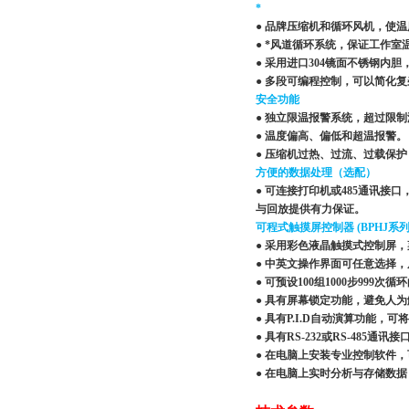
*
● 品牌压缩机和循环风机，使温
● *风道循环系统，保证工作室
● 采用进口304镜面不锈钢
● 多段可编程控制，可以简化
安全功能
● 独立限温报警系统，超过限
● 温度偏高、偏低和超温报警。
● 压缩机过热、过流、过载保
方便的数据处理（选配）
● 可连接打印机或485通讯接
与回放提供有力保证。
可程式触摸屏控制器 (BPHJ系列
● 采用彩色液晶触摸式控制屏
● 中英文操作界面可任意选择
● 可预设100组1000步999
● 具有屏幕锁定功能，避免人
● 具有P.I.D自动演算功能
● 具有RS-232或RS-48
● 在电脑上安装专业控制软件
● 在电脑上实时分析与存储数据，