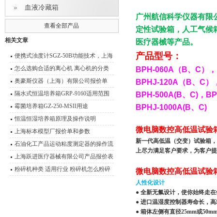
血液冷藏箱
广州航信科学仪器有限
查看全部产品
定性试验箱，人工气候
相关文章
医疗器械等产品。
产品型号：
便携式浊度计SGZ-50B功能技术，上海
悦丰浊度仪应用范围
怎么选购合适的离心机 离心机的分类
BPH-060A
（
B
、
C
），
及其原理介绍
奥豪斯仪器（上海）有限公司报价单
BPHJ-120A
（
B
、
C
）
隔水式恒温培养箱GRP-9160适用范围
BPH-500A(B
、
C)
，
BP
霉菌培养箱GZ-250-MSII用途
BPHJ-1000A(B
、
C)
恒温恒湿培养箱原理及操作说明
微电脑数控高低温试验箱BP
上海标本模型厂报价单和参数
新一代高低温（交变）试验箱，
石油化工产品运动粘度测定器的操作流
上尽力满足客户要求，为客户提
程
上海跃进医疗器械有限公司产品报价表
粉碎机种类 适用行业 粉碎机怎么粉碎
微电脑数控高低温试验箱BP
产品
人性化设计
● 全新无氟设计，使你始终走
● 进口温湿度控制器寿命长，高
● 箱体左侧有直径25mm或5