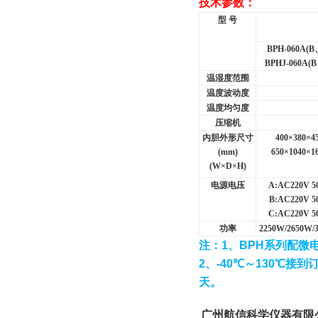
技术参数：
型 号
BPH-060A(B
BPHJ-060A(B
温湿度范围
温度波动度
温度均匀度
压缩机
内胆外形尺寸
400
×380×4
(mm)
650
×1040×1
(W
×D×H)
电源电压
A:AC220V 5
B:AC220V 5
C:AC220V 5
功率
2250W/2650W/
注：
1
、
BPH
系列配微
2
、
-40
℃
～
130
℃
接到
天。
广州航信科学仪器有限