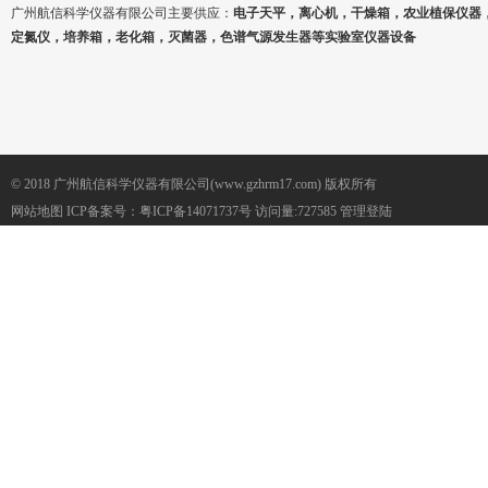
广州航信科学仪器有限公司主要供应：
电子天平，离心机，干燥箱，农业植保仪器
定氮仪，培养箱，老化箱，灭菌器，色谱气源发生器等实验室仪器设备
© 2018 广州航信科学仪器有限公司(www.gzhrm17.com) 版权所有
网站地图
ICP备案号：
粤ICP备14071737号
访问量:727585
管理登陆