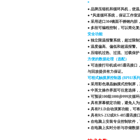
*
● 品牌压缩机和循环风机，使温
● *风道循环系统，保证工作室
● 采用进口304镜面不锈钢
● 多段可编程控制，可以简化
安全功能
● 独立限温报警系统，超过限
● 温度偏高、偏低和超温报警。
● 压缩机过热、过流、过载保
方便的数据处理（选配）
● 可连接打印机或485通讯接
与回放提供有力保证。
可程式触摸屏控制器 (BPHJ系列
● 采用彩色液晶触摸式控制屏
● 中英文操作界面可任意选择
● 可预设100组1000步999
● 具有屏幕锁定功能，避免人
● 具有P.I.D自动演算功能
● 具有RS-232或RS-48
● 在电脑上安装专业控制软件
● 在电脑上实时分析与存储数据，