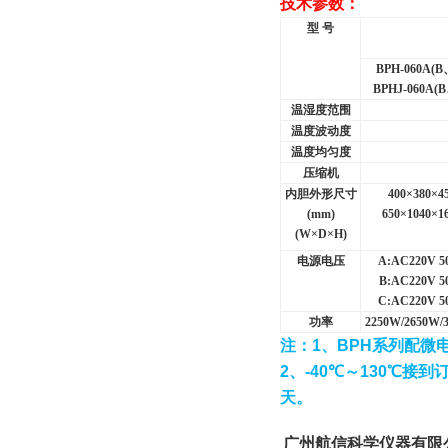
技术参数：
型 号
BPH-060A(B
BPHJ-060A(B
温湿度范围
温度波动度
温度均匀度
压缩机
内胆外形尺寸
400
×380×4
(mm)
650
×1040×1
(W
×D×H)
电源电压
A:AC220V 5
B:AC220V 5
C:AC220V 5
功率
2250W/2650W/
注：
1
、
BPH
系列配微
2
、
-40
℃
～
130
℃
接到
天。
广州航信科学仪器有限