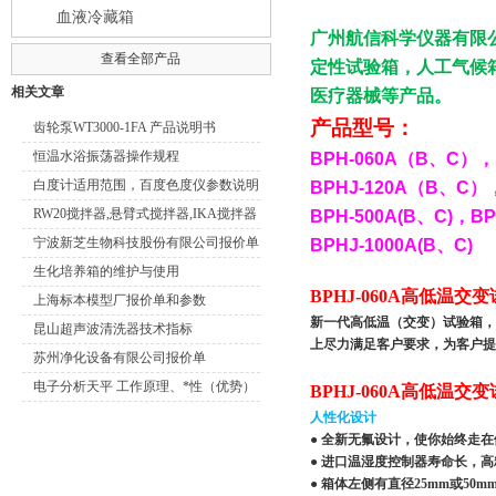
血液冷藏箱
广州航信科学仪器有限
查看全部产品
定性试验箱，人工气候
相关文章
医疗器械等产品。
产品型号：
齿轮泵WT3000-1FA 产品说明书
恒温水浴振荡器操作规程
BPH-060A
（
B
、
C
），
白度计适用范围，百度色度仪参数说明
BPHJ-120A
（
B
、
C
）
书
RW20搅拌器,悬臂式搅拌器,IKA搅拌器
BPH-500A(B
、
C)
，
BP
宁波新芝生物科技股份有限公司报价单
BPHJ-1000A(B
、
C)
参数
生化培养箱的维护与使用
BPHJ-060A高低温
上海标本模型厂报价单和参数
新一代高低温（交变）试验箱，
昆山超声波清洗器技术指标
上尽力满足客户要求，为客户提
苏州净化设备有限公司报价单
电子分析天平 工作原理、*性（优势）
BPHJ-060A高低温
人性化设计
● 全新无氟设计，使你始终走
● 进口温湿度控制器寿命长，高
● 箱体左侧有直径25mm或5