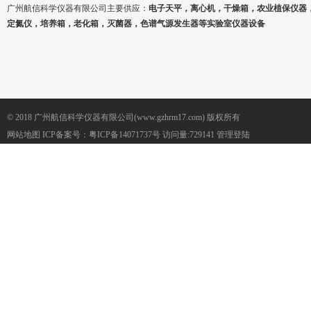
广州航信科学仪器有限公司主要供应：
电子天平，离心机，干燥箱，农业植保仪器
定氮仪，培养箱，老化箱，灭菌器，色谱气源发生器等实验室仪器设备
© 2018 广州航信科学仪器有限公司(www.gzhrm17.com) 版权所有
网站地图
ICP备案号：
粤ICP备14071737号
访问量:729141
管理登陆