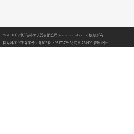
© 2018 广州航信科学仪器有限公司(www.gzhrm17.com) 版权所有
网站地图
ICP备案号：
粤ICP备14071737号
访问量:728409
管理登陆