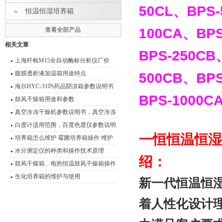
50CL
、
BPS-
恒温恒湿培养箱
100CA
、
BPS
查看全部产品
相关文章
BPS-250CB
上海纤检M15全自动酶标分析仪厂价
腹膜透析液加温箱用途特点
500CB
、
BPS
海尔HYC-310S药品阴凉箱参数说明书
BPS-1000C
鼓风干燥箱用途和参数
真空冷冻干燥机参数说明书，真空冷冻
干燥箱
白度计适用范围，百度色度仪参数说明
一恒恒温恒湿箱
书
培养箱怎么维护 霉菌培养箱操作 维护
技术说明
水分测定仪的种类和操作技术原理
绍：
鼓风干燥箱、电热恒温鼓风干燥箱操作
技术 性能特点
生化培养箱的维护与使用
新一代恒温恒
着人性化设计