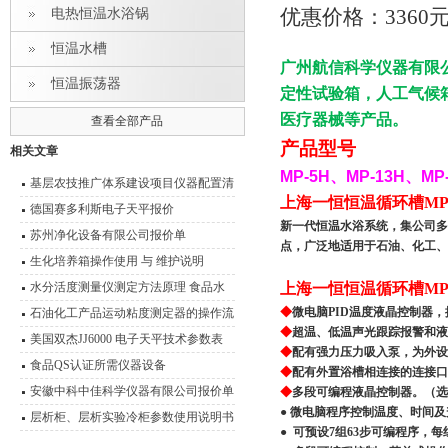
优惠价格：3360
电热恒温水浴锅
恒温水槽
广州航信科学仪器有限
恒温振荡器
定性试验箱，人工气候
医疗器械等产品。
查看全部产品
产品型号
相关文章
MP-5H
、
MP-13H
、
MP
基层农技推广体系建设项目仪器配置清
上海一恒恒温循环槽MP
单
德国赛多利斯电子天平报价
新一代恒温水浴系统，集公司多
苏州净化设备有限公司报价单
点，广泛地适用于石油、化工、
生化培养箱操作使用 与 维护说明
水分活度测量仪测定方法原理 食品水
上海一恒恒温循环槽MP
分活度测量说明
◆
微电脑PID温度液晶控制器
石油化工产品运动粘度测定器的操作流
◆
超温、低温声光跟踪报警和液
程
美国双杰JJ6000 电子天平技术参数表
◆
配有强力压力吸入泵，为外设
分析天平
食品QS认证所需仪器设备
◆
配有外置浴槽相连接的连接口
安徽中科中佳科学仪器有限公司报价单
◆
多段可编程液晶控制器。（选
● 微电脑程序控制温度、时间
层析柜、层析实验冷柜参数使用说明书
● 可预设7组63步可编程序，